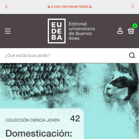
📊 3 CUOTAS SIN INTERÉS 📊
0