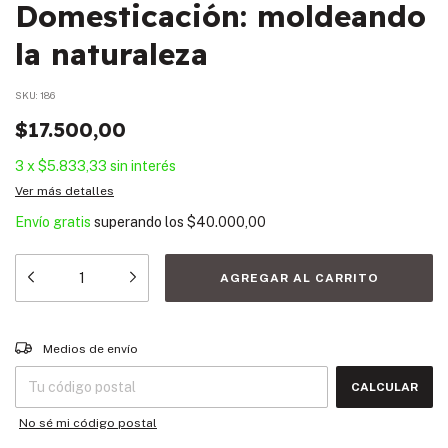
Domesticación: moldeando
la naturaleza
SKU:
186
$17.500,00
3
x
$5.833,33
sin interés
Ver más detalles
Envío gratis
superando los
$40.000,00
Entregas para el CP:
CAMBIAR CP
Medios de envío
CALCULAR
No sé mi código postal