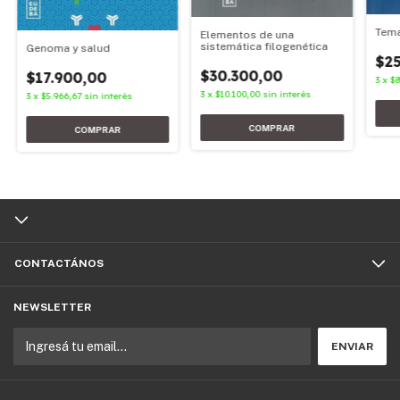
Tema
Elementos de una
sistemática filogenética
Genoma y salud
$25
$30.300,00
$17.900,00
3
x
$8
3
x
$10.100,00
sin interés
3
x
$5.966,67
sin interés
CONTACTÁNOS
NEWSLETTER