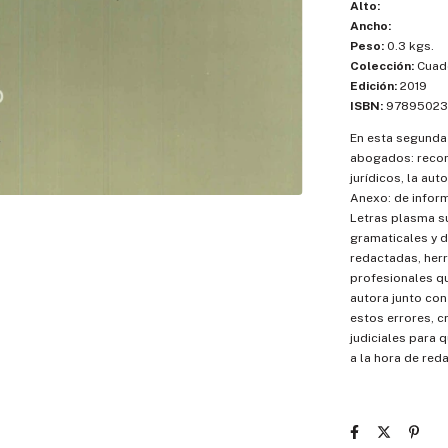
Alto:
Ancho:
Peso:
0.3 kgs.
Colección:
Cuad
Edición:
2019
ISBN:
97895023
En esta segunda
abogados: recom
jurídicos, la aut
Anexo: de inform
Letras plasma su
gramaticales y d
redactadas, herr
profesionales qu
autora junto con
estos errores, c
judiciales para
a la hora de red