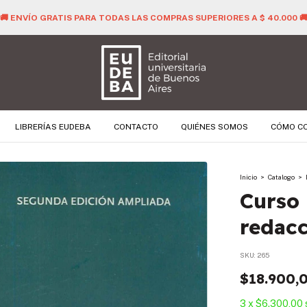
🚚 ENVÍO GRATIS PARA TODAS LAS COMPRAS SUPERIORES A $ 40.
LIBRERÍAS EUDEBA
CONTACTO
QUIÉNES SOMOS
CÓMO C
Inicio
>
Catalogo
>
Curso 
redac
SKU:
265
$18.900,
3
x
$6.300,00