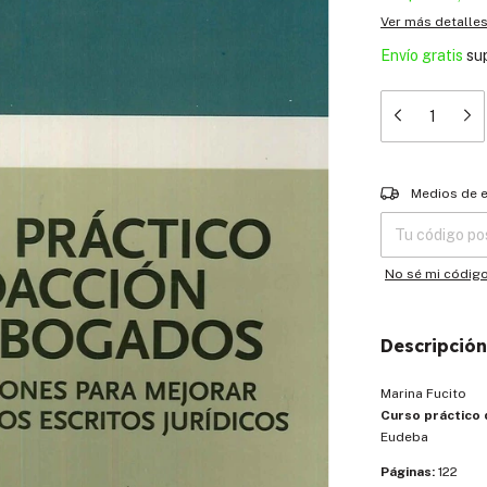
Ver más detalle
Envío gratis
su
Entregas para el
Medios de 
No sé mi códig
Descripción
Marina Fucito
Curso práctico
Eudeba
Páginas:
122