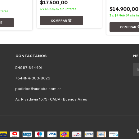
$17.500,00
$14.900,00
3
x
$5.833,33
sin interés
nterés
3
x
$4.966,67
sin in
CONTACTÁNOS
NE
5491171644401
+54-11-4-383-8025
pedidos@eudeba.com.ar
Av. Rivadavia 1573 - CABA - Buenos Aires