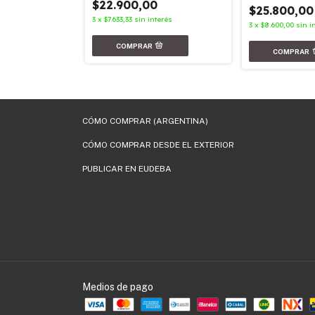
$22.900,00
$25.800,00
0
3
x
$7.633,33
sin interés
3
x
$8.600,00
sin i
terés
CÓMO COMPRAR (ARGENTINA)
CÓMO COMPRAR DESDE EL EXTERIOR
PUBLICAR EN EUDEBA
Medios de pago