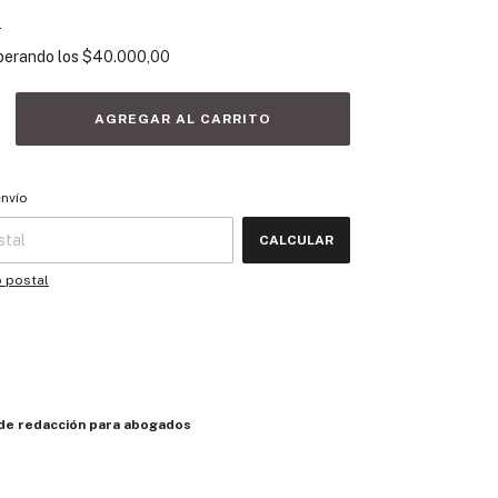
s
perando los
$40.000,00
 CP:
CAMBIAR CP
envío
CALCULAR
o postal
 de redacción para abogados