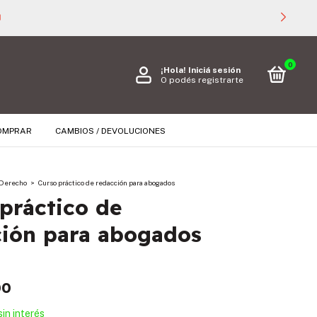
000 🚚
0
¡Hola!
Iniciá sesión
O podés registrarte
OMPRAR
CAMBIOS / DEVOLUCIONES
Derecho
>
Curso práctico de redacción para abogados
práctico de
ción para abogados
00
sin interés