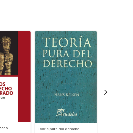
Entre la regulaci
pública
recho
Teoría pura del derecho