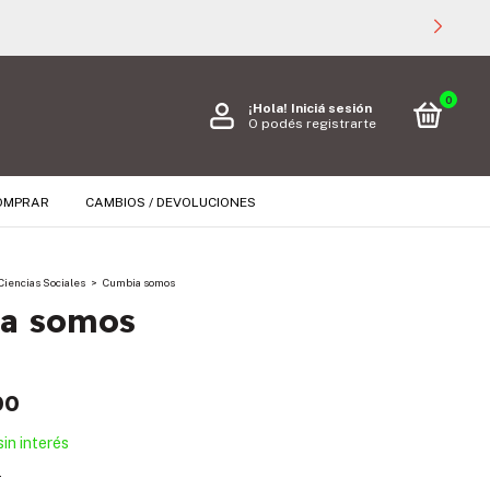
0
¡Hola!
Iniciá sesión
O podés registrarte
OMPRAR
CAMBIOS / DEVOLUCIONES
Ciencias Sociales
>
Cumbia somos
a somos
00
sin interés
s