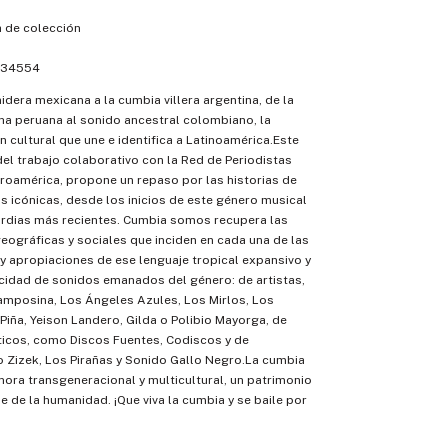
 de colección
34554
idera mexicana a la cumbia villera argentina, de la
ha peruana al sonido ancestral colombiano, la
n cultural que une e identifica a Latinoamérica.Este
del trabajo colaborativo con la Red de Periodistas
roamérica, propone un repaso por las historias de
 icónicas, desde los inicios de este género musical
ardias más recientes. Cumbia somos recupera las
eográficas y sociales que inciden en cada una de las
 apropiaciones de ese lenguaje tropical expansivo y
icidad de sonidos emanados del género: de artistas,
mposina, Los Ángeles Azules, Los Mirlos, Los
Piña, Yeison Landero, Gilda o Polibio Mayorga, de
icos, como Discos Fuentes, Codiscos y de
 Zizek, Los Pirañas y Sonido Gallo Negro.La cumbia
ora transgeneracional y multicultural, un patrimonio
le de la humanidad. ¡Que viva la cumbia y se baile por