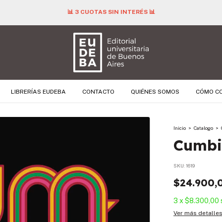
📊 3 CUOTAS SIN INTERÉS 📊
LIBRERÍAS EUDEBA
CONTACTO
QUIÉNES SOMOS
CÓMO C
Inicio
>
Catalogo
>
Cumbi
SKU:
1619
$24.900,
3
x
$8.300,00
Ver más detalle