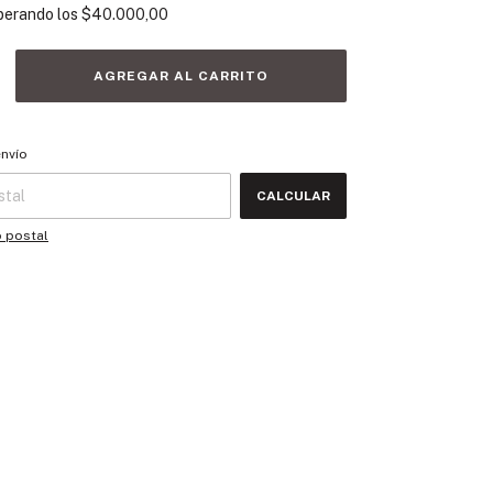
perando los
$40.000,00
 CP:
CAMBIAR CP
envío
CALCULAR
o postal