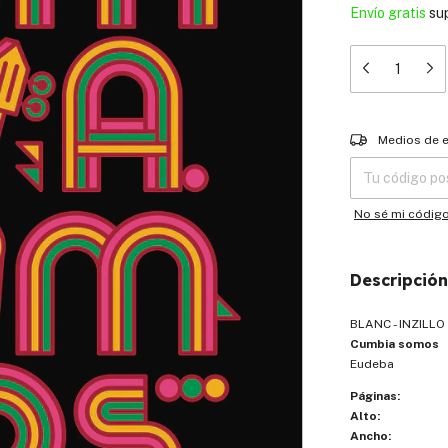
Envío gratis
su
Entregas para el
Medios de 
No sé mi códig
Descripción
BLANC - INZILLO
Cumbia somos
Eudeba
Páginas:
Alto:
Ancho: