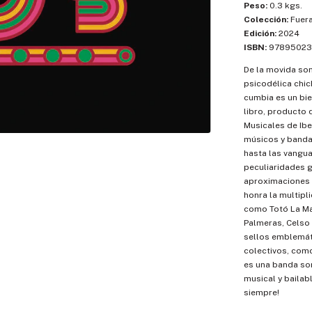
Peso:
0.3 kgs.
Colección:
Fuera
Edición:
2024
ISBN:
97895023
De la movida son
psicodélica chic
cumbia es un bie
libro, producto 
Musicales de Ibe
músicos y bandas
hasta las vangu
peculiaridades g
aproximaciones y
honra la multipl
como Totó La Ma
Palmeras, Celso 
sellos emblemát
colectivos, como
es una banda son
musical y bailab
siempre!