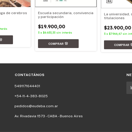
Escuela secundaria, convivencia
fuga de cerebros
La universidad, 
y participación
titulaciones
$19.900,00
$23.900,00
nterés
3
x
$6.633,33
sin interés
3
x
$7.966,67
sin in
CONTACTÁNOS
NE
5491171644401
+54-11-4-383-8025
pedidos@eudeba.com.ar
Av. Rivadavia 1573 - CABA - Buenos Aires