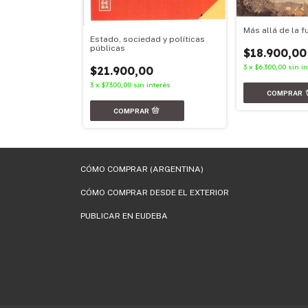
 la democracia y
Más allá de la 
Estado, sociedad y políticas
públicas
$18.900,00
3
x
$6.300,00
sin i
$21.900,00
nterés
3
x
$7.300,00
sin interés
CÓMO COMPRAR (ARGENTINA)
CÓMO COMPRAR DESDE EL EXTERIOR
PUBLICAR EN EUDEBA