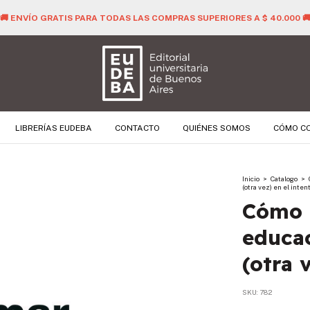
🚚 ENVÍO GRATIS PARA TODAS LAS COMPRAS SUPERIORES A $ 40.000 
LIBRERÍAS EUDEBA
CONTACTO
QUIÉNES SOMOS
CÓMO C
Inicio
>
Catalogo
>
(otra vez) en el inten
Cómo 
educac
(otra 
SKU:
782