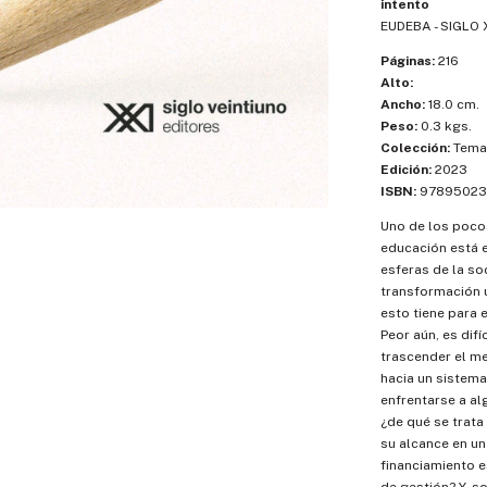
intento
EUDEBA - SIGLO 
Páginas:
216
Alto:
Ancho:
18.0 cm.
Peso:
0.3 kgs.
Colección:
Temas
Edición:
2023
ISBN:
97895023
Uno de los pocos
educación está e
esferas de la s
transformación u
esto tiene para e
Peor aún, es dif
trascender el me
hacia un sistema
enfrentarse a a
¿de qué se trata 
su alcance en un
financiamiento e