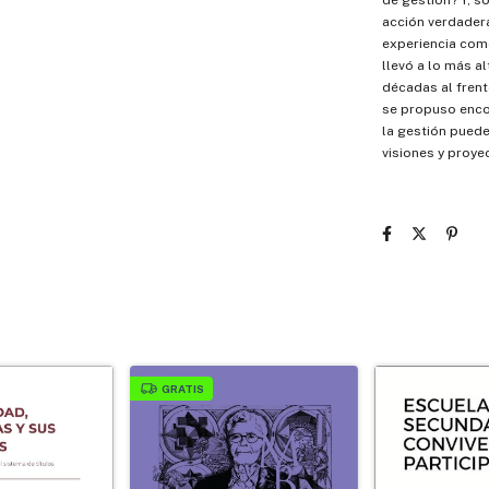
de gestión? Y, s
acción verdader
experiencia como
llevó a lo más al
décadas al frent
se propuso enco
la gestión puede
visiones y proye
GRATIS