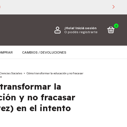

0
¡Hola!
Iniciá sesión
O podés registrarte
OMPRAR
CAMBIOS / DEVOLUCIONES
Ciencias Sociales
>
Cómo transformar la educación y no fracasar
to
transformar la
ión y no fracasar
vez) en el intento