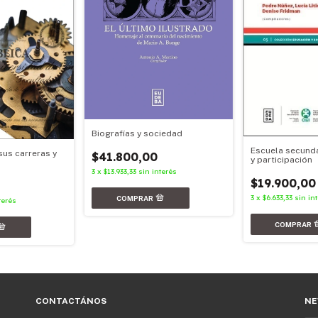
Biografías y sociedad
Escuela secunda
sus carreras y
$41.800,00
y participación
3
x
$13.933,33
sin interés
$19.900,00
3
x
$6.633,33
sin in
terés
CONTACTÁNOS
NE