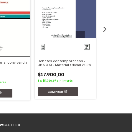
Debates contemporáneos -
ria, convivencia
UBA XXI - Material Oficial 2025
Más allá de la f
$17.900,00
$18.900,00
3
x
$5.966,67
sin interés
3
x
$6.300,00
sin in
terés
WSLETTER