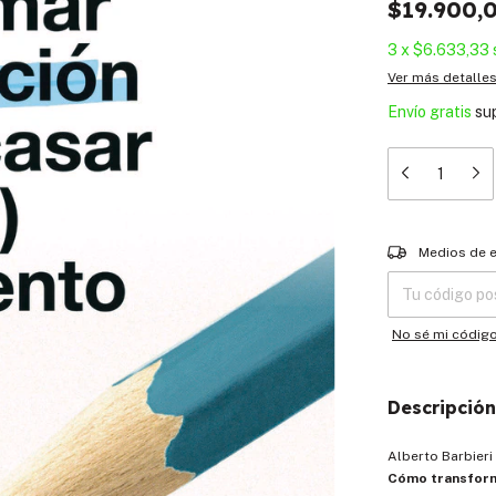
$19.900,
3
x
$6.633,33
Ver más detalle
Envío gratis
su
Entregas para el
Medios de 
No sé mi códig
Descripción
Alberto Barbieri
Cómo transforma