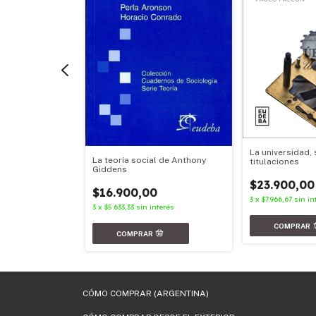
ra el análisis
La universidad, 
y el estado
La teoría social de Anthony
titulaciones
Giddens
$23.900,00
$16.900,00
terés
3
x
$7.966,67
sin in
3
x
$5.633,33
sin interés
CÓMO COMPRAR (ARGENTINA)