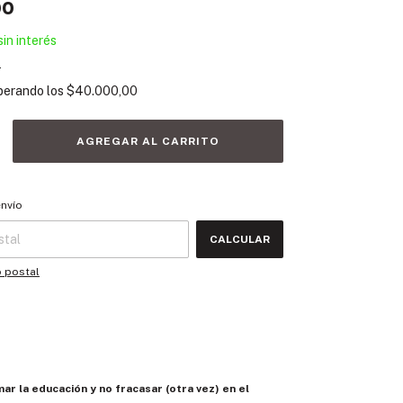
00
sin interés
s
perando los
$40.000,00
 CP:
CAMBIAR CP
envío
CALCULAR
o postal
r la educación y no fracasar (otra vez) en el