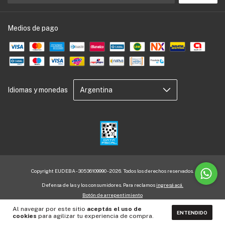
Medios de pago
Idiomas y monedas
Copyright EUDEBA - 30536109990 - 2026. Todos los derechos reservados.
Defensa de las y los consumidores. Para reclamos
ingresá acá.
Botón de arrepentimiento
Al navegar por este sitio
aceptás el uso de
ENTENDIDO
cookies
para agilizar tu experiencia de compra.