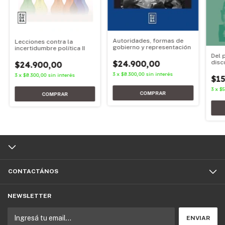
Autoridades, formas de
Lecciones contra la
gobierno y representación
incertidumbre política II
Del 
disc
$24.900,00
$24.900,00
3
x
$8.300,00
sin interés
3
x
$8.300,00
sin interés
$15
3
x
$5
CONTACTÁNOS
NEWSLETTER