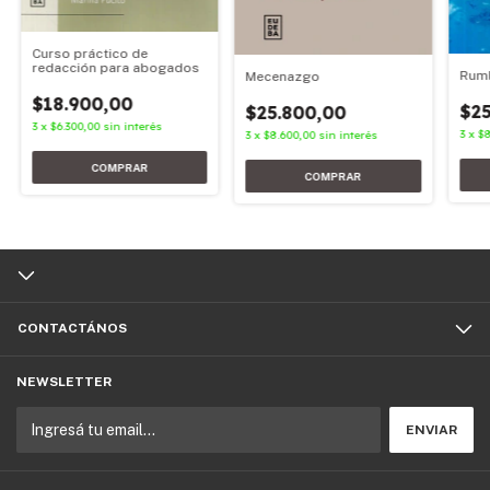
Curso práctico de
redacción para abogados
Rumb
Mecenazgo
$18.900,00
$25
$25.800,00
3
x
$6.300,00
sin interés
3
x
$8
3
x
$8.600,00
sin interés
CONTACTÁNOS
NEWSLETTER