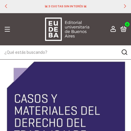
📊 3 CUOTAS SIN INTERÉS 📊
0