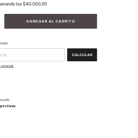
perando los
$40.000,00
 CP:
CAMBIAR CP
envío
CALCULAR
o postal
Scotti
pectivas