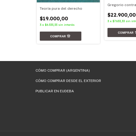
Gregorio contra
Teoría pura del derecho
$22.900,00
$19.000,00
3
x
$7.633,33
sin in
nterés
3
x
$6.333,33
sin interés
CÓMO COMPRAR (ARGENTINA)
CÓMO COMPRAR DESDE EL EXTERIOR
PUBLICAR EN EUDEBA