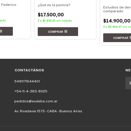
 Federico
¿Qué es la justicia?
Estudios de de
comparado
$17.500,00
$14.900,00
terés
3
x
$5.833,33
sin interés
3
x
$4.966,67
sin in
CONTACTÁNOS
NE
5491171644401
+54-11-4-383-8025
pedidos@eudeba.com.ar
Av. Rivadavia 1573 - CABA - Buenos Aires