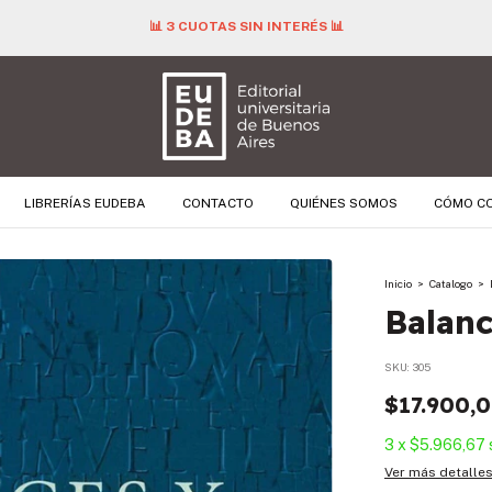
📊 3 CUOTAS SIN INTERÉS 📊
LIBRERÍAS EUDEBA
CONTACTO
QUIÉNES SOMOS
CÓMO C
Inicio
>
Catalogo
>
Balanc
SKU:
305
$17.900,
3
x
$5.966,67
Ver más detalle