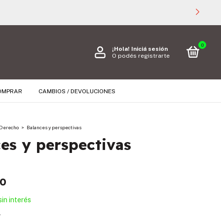
0
¡Hola!
Iniciá sesión
O podés registrarte
OMPRAR
CAMBIOS / DEVOLUCIONES
Derecho
>
Balances y perspectivas
es y perspectivas
00
sin interés
s