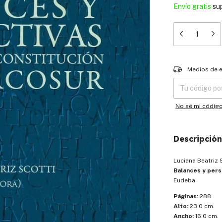
Envío gratis
su
Entregas para el
Medios de 
No sé mi códig
Descripción
Luciana Beatriz 
Balances y pers
Eudeba
Páginas:
288
Alto:
23.0 cm.
Ancho:
16.0 cm.