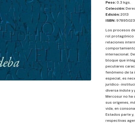
Peso:
0.3 kgs.
Colección:
Dere
Edición:
2013
ISBN:
97895023
Los procesos de 
rol protagónico 
relaciones inter
comportamiento 
internacional. De
bloque que inte
peculiares carac
fenómeno de la i
especial, es nec
jurídico - instit
diversa índole y
Mercosur no ha 
sus orígenes, má
vida, en consona
Estados parte y,
respectivas agen