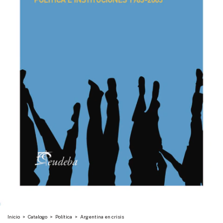
Inicio
>
Catalogo
>
Política
>
Argentina en crisis