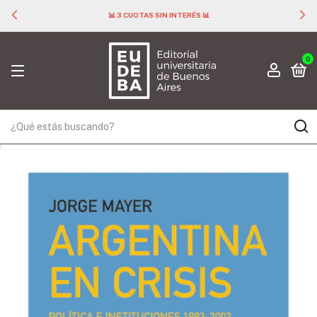
📊 3 CUOTAS SIN INTERÉS 📊
0