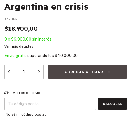
Argentina en crisis
SKU:
1139
$18.900,00
3
x
$6.300,00
sin interés
Ver más detalles
Envío gratis
superando los
$40.000,00
Entregas para el CP:
CAMBIAR CP
Medios de envío
CALCULAR
No sé mi código postal