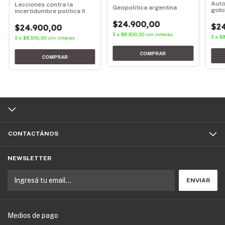
Auto
Lecciones contra la
Geopolítica argentina
gobi
incertidumbre política II
$24.900,00
$2
$24.900,00
3
x
$8.300,00
sin interés
3
x
$8
3
x
$8.300,00
sin interés
CONTACTÁNOS
NEWSLETTER
Medios de pago