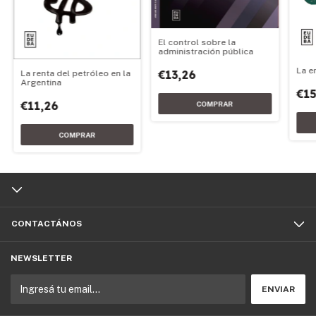
El control sobre la
administración pública
La e
€13,26
La renta del petróleo en la
Argentina
€15
€11,26
CONTACTÁNOS
NEWSLETTER