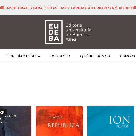
🚚 ENVÍO GRATIS PARA TODAS LAS COMPRAS SUPERIORES A $ 40.000 
LIBRERÍAS EUDEBA
CONTACTO
QUIÉNES SOMOS
CÓMO C
OCK