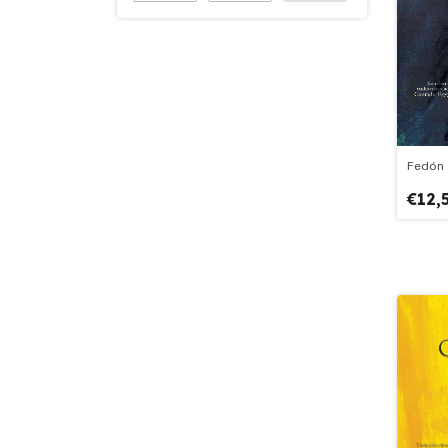
Fedón
€12,