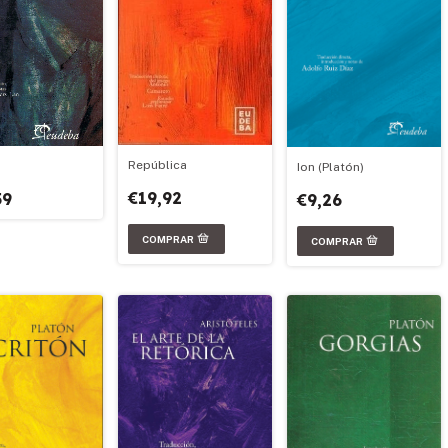
República
Ion (Platón)
€19,92
59
€9,26