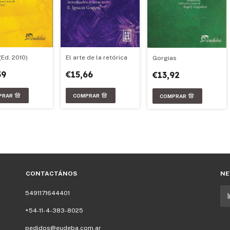
(Ed. 2010)
El arte de la retórica
Gorgias
59
€15,66
€13,92
CONTACTÁNOS
NE
5491171644401
+54-11-4-383-8025
pedidos@eudeba.com.ar