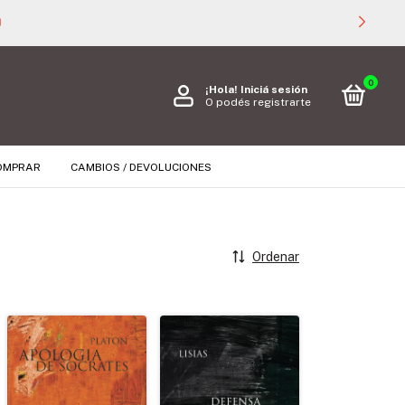

0
¡Hola!
Iniciá sesión
O podés registrarte
OMPRAR
CAMBIOS / DEVOLUCIONES
Ordenar