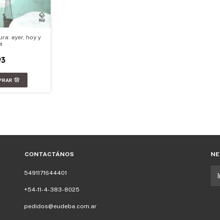
ura: ayer, hoy y
a
93
CONTACTÁNOS
NE
5491171644401
+54-11-4-383-8025
pedidos@eudeba.com.ar