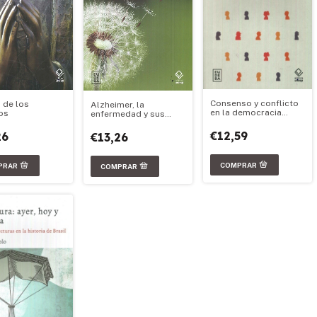
Consenso y conflicto
o de los
Alzheimer, la
en la democracia
os
enfermedad y sus
contemporánea
cuidados
€12,59
26
€13,26