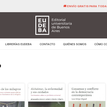
🚚 ENVÍO GRATIS PARA TODAS LAS COMPRAS SUPERIORES A $ 40.000 
LIBRERÍAS EUDEBA
CONTACTO
QUIÉNES SOMOS
CÓMO C
o