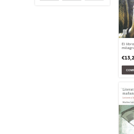
El libr
milagr
€13,