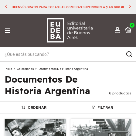
🚚 ENVÍO GRATIS PARA TODAS LAS COMPRAS SUPERIORES A $ 40.000 🚚
0
Inicio
>
Colecciones
>
Documentos De Historia Argentina
Documentos De
Historia Argentina
6 productos
ORDENAR
FILTRAR