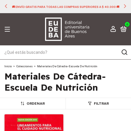
🚚 ENVÍO GRATIS PARA TODAS LAS COMPRAS SUPERIORES A $ 40.000 🚚
0
Inicio
>
Colecciones
>
Materiales De Cátedra- Escuela De Nutrición
Materiales De Cátedra-
Escuela De Nutrición
ORDENAR
FILTRAR