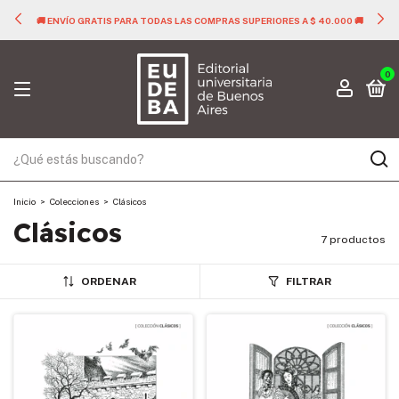
🚚 ENVÍO GRATIS PARA TODAS LAS COMPRAS SUPERIORES A $ 40.000 🚚
0
Inicio
>
Colecciones
>
Clásicos
Clásicos
7 productos
ORDENAR
FILTRAR