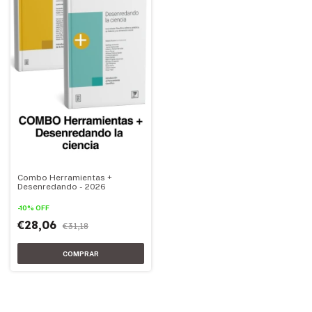
Combo Herramientas +
Desenredando - 2026
-
10
%
OFF
€28,06
€31,18