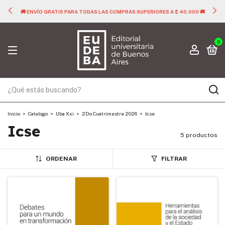
🚚 ENVÍO GRATIS PARA TODAS LAS COMPRAS SUPERIORES A $ 40.000 🚚
0
Inicio
>
Catalogo
>
Uba Xxi
>
2Do Cuatrimestre 2026
>
Icse
Icse
5 productos
ORDENAR
FILTRAR