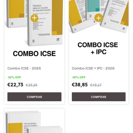
Combo ICSE - 2026
Combo ICSE + IPC - 2026
-
10
%
OFF
-
10
%
OFF
€22,73
€38,85
€25,25
€43,17