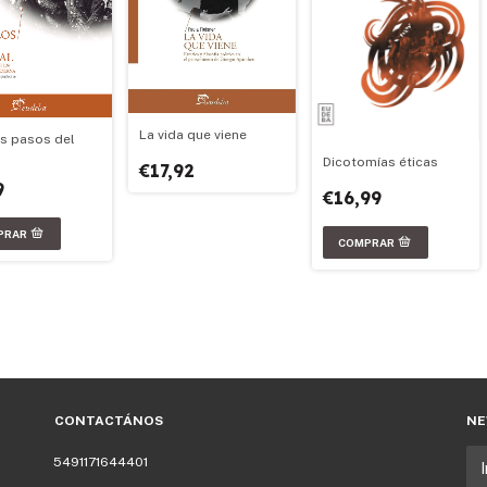
La vida que viene
os pasos del
Dicotomías éticas
€17,92
9
€16,99
CONTACTÁNOS
NE
5491171644401