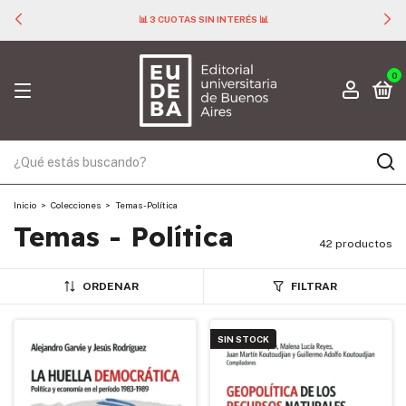
📊 3 CUOTAS SIN INTERÉS 📊
0
Inicio
>
Colecciones
>
Temas - Política
Temas - Política
42 productos
ORDENAR
FILTRAR
SIN STOCK