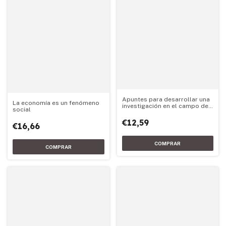
Apuntes para desarrollar una
La economía es un fenómeno
investigación en el campo de
social
la administración y el análisis
organizaci
€12,59
€16,66