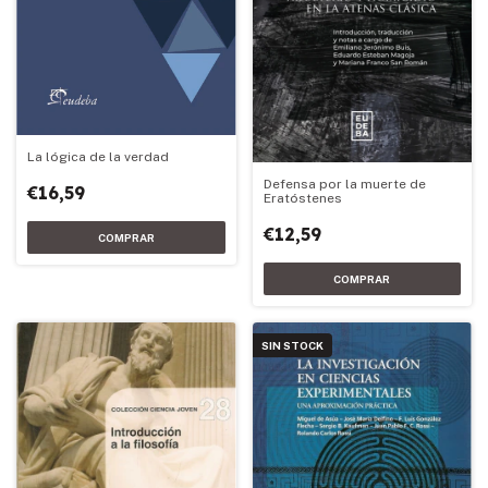
La lógica de la verdad
Defensa por la muerte de
€16,59
Eratóstenes
€12,59
SIN STOCK