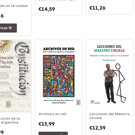
as en la ciudad
€11,26
€14,59
26
Archivos en red
Lecciones del Maestro
Ciruela
tución de la
 Argentina
€13,99
€12,59
99