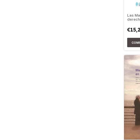
Las Mal
derecho
€15,