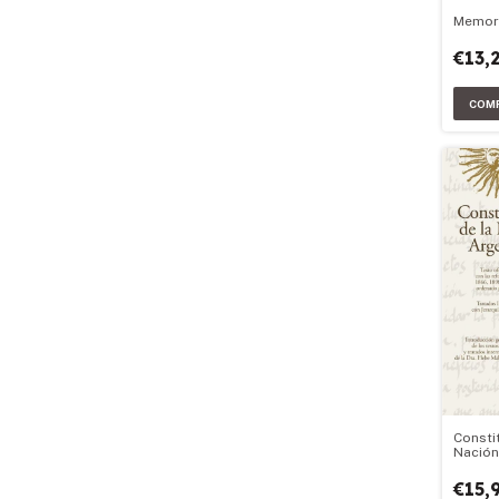
Memori
€13,
Consti
Nación
€15,