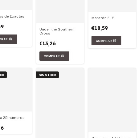
os de Exactas
Maratón ELE
59
€18,59
Under the Southern
Cross
€13,26
OCK
SIN STOCK
la 25 números
26