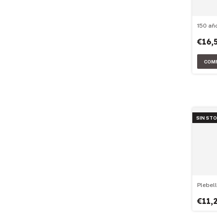
150 añ
€16,
SIN ST
Plebel
€11,