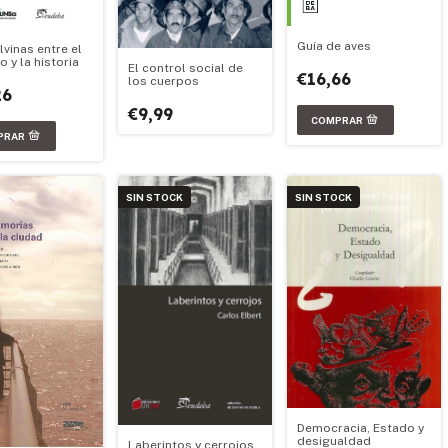
Guía de aves
vinas entre el
 y la historia
El control social de
€16,66
los cuerpos
26
€9,99
SIN STOCK
SIN STOCK
Democracia, Estado y
desigualdad
Laberintos y cerrojos