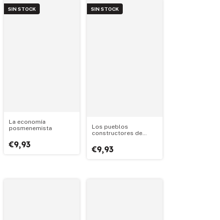
SIN STOCK
SIN STOCK
La economía
Los pueblos
posmenemista
constructores de
derechos
€9,93
€9,93