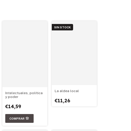
SIN STOCK
La aldea local
Intelectuales, política
y poder
€11,26
€14,59