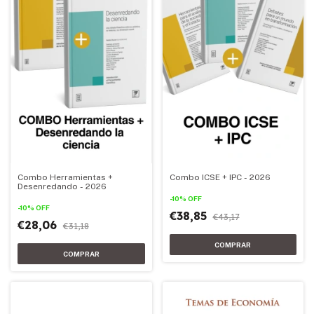
Combo Herramientas +
Combo ICSE + IPC - 2026
Desenredando - 2026
-
10
%
OFF
-
10
%
OFF
€38,85
€43,17
€28,06
€31,18