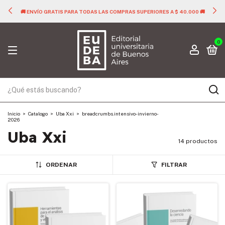
🚚 ENVÍO GRATIS PARA TODAS LAS COMPRAS SUPERIORES A $ 40.000 🚚
0
Inicio
>
Catalogo
>
Uba Xxi
>
breadcrumbs.intensivo-invierno-
2026
Uba Xxi
14 productos
ORDENAR
FILTRAR