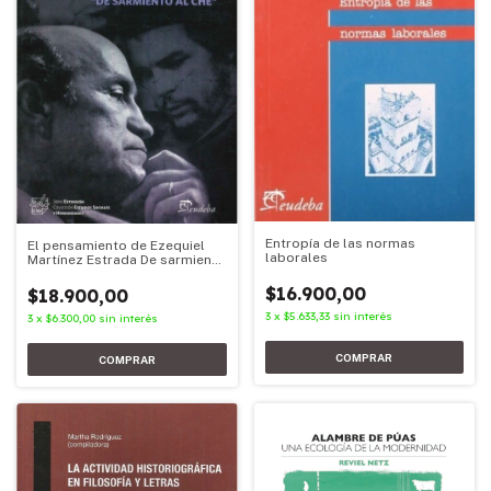
Entropía de las normas
El pensamiento de Ezequiel
laborales
Martínez Estrada De sarmiento
al Che
$16.900,00
$18.900,00
3
x
$5.633,33
sin interés
3
x
$6.300,00
sin interés