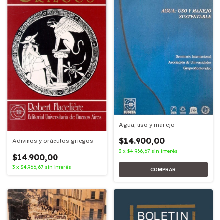
Agua, uso y manejo
$14.900,00
Adivinos y oráculos griegos
3
x
$4.966,67
sin interés
$14.900,00
3
x
$4.966,67
sin interés