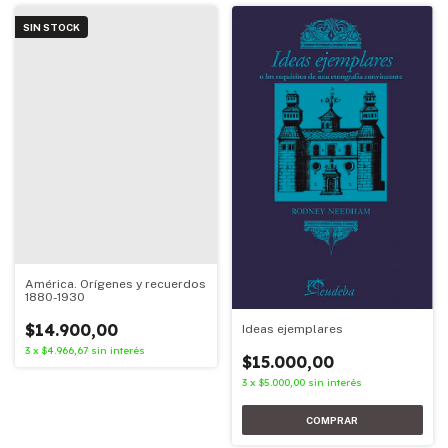
SIN STOCK
América. Orígenes y recuerdos
1880-1930
$14.900,00
Ideas ejemplares
3
x
$4.966,67
sin interés
$15.000,00
3
x
$5.000,00
sin interés