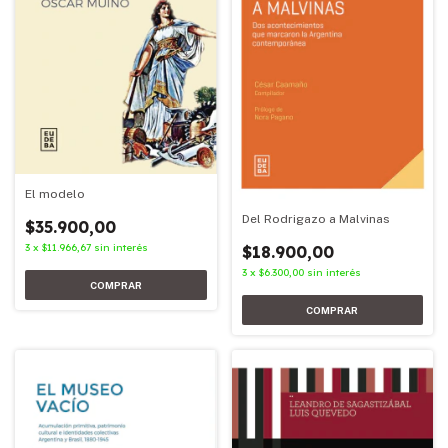
El modelo
Del Rodrigazo a Malvinas
$35.900,00
3
x
$11.966,67
sin interés
$18.900,00
3
x
$6.300,00
sin interés