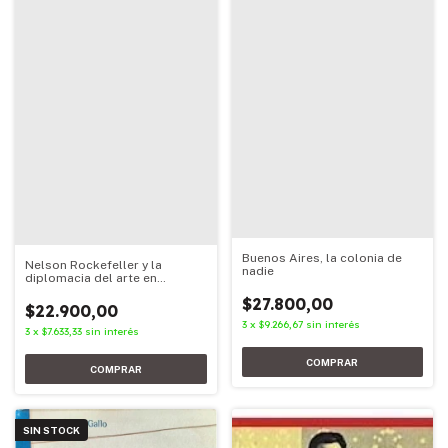
Buenos Aires, la colonia de
Nelson Rockefeller y la
nadie
diplomacia del arte en
América latina
$27.800,00
$22.900,00
3
x
$9.266,67
sin interés
3
x
$7.633,33
sin interés
SIN STOCK