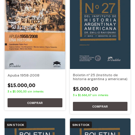
Boletin nº 25 (Instituto de
Apuba 1958-2008
historia argentina y americana)
$15.000,00
$5.000,00
3
x
$5.000,00
sin interés
3
x
$1.666,67
sin interés
SIN STOCK
SIN STOCK