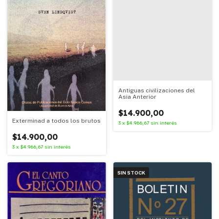
Antiguas civilizaciones del
Asia Anterior
$14.900,00
Exterminad a todos los brutos
3
x
$4.966,67
sin interés
$14.900,00
3
x
$4.966,67
sin interés
SIN STOCK