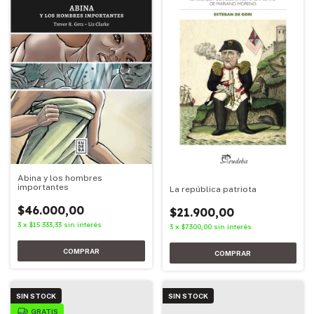
Abina y los hombres
importantes
La república patriota
$46.000,00
$21.900,00
3
x
$15.333,33
sin interés
3
x
$7.300,00
sin interés
SIN STOCK
SIN STOCK
GRATIS