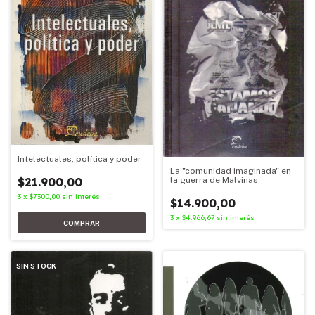
Intelectuales, política y poder
La "comunidad imaginada" en
la guerra de Malvinas
$21.900,00
3
x
$7.300,00
sin interés
$14.900,00
3
x
$4.966,67
sin interés
SIN STOCK