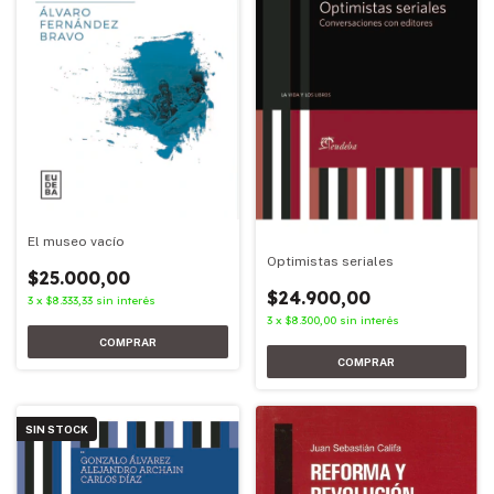
El museo vacío
Optimistas seriales
$25.000,00
$24.900,00
3
x
$8.333,33
sin interés
3
x
$8.300,00
sin interés
SIN STOCK