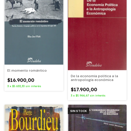
El momento romántico
De la economía política a la
$16.900,00
antropología económica
3
x
$5.633,33
sin interés
$17.900,00
3
x
$5.966,67
sin interés
SIN STOCK