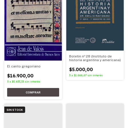
Boletin nº 28 (Instituto de
historia argentina y americana)
El canto gregoriano
$5.000,00
$16.900,00
3
x
$1.666,67
sin interés
3
x
$5.633,33
sin interés
SIN STOCK