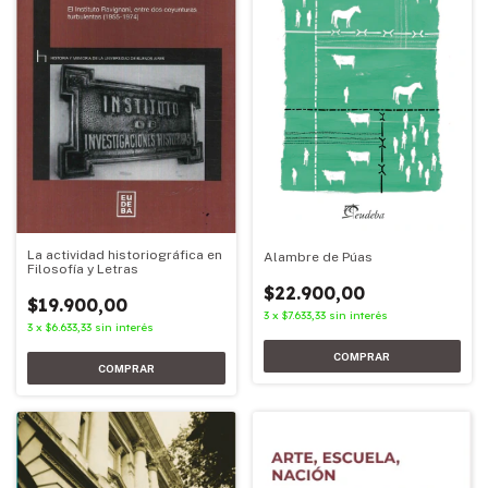
La actividad historiográfica en
Alambre de Púas
Filosofía y Letras
$22.900,00
$19.900,00
3
x
$7.633,33
sin interés
3
x
$6.633,33
sin interés