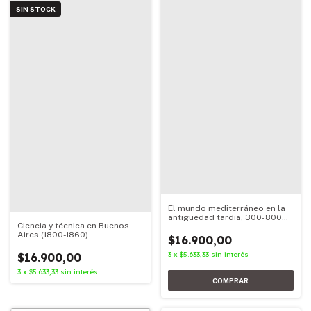
SIN STOCK
El mundo mediterráneo en la
antigüedad tardía, 300-800
Ciencia y técnica en Buenos
D.C.
Aires (1800-1860)
$16.900,00
3
x
$5.633,33
sin interés
$16.900,00
3
x
$5.633,33
sin interés