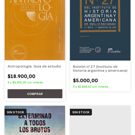
Antropología. Guía de estudio
Boletin nº 27 (Instituto de
historia argentina y americana)
$18.900,00
$5.000,00
3
x
$6.300,00
sin interés
3
x
$1.666,67
sin interés
SIN STOCK
SIN STOCK