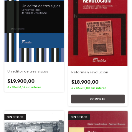
Un editor de tres siglos
Reforma y revolución
$19.900,00
$18.900,00
3
x
$6.633,33
sin interés
3
x
$6.300,00
sin interés
SIN STOCK
SIN STOCK