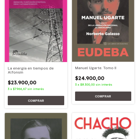
Manuel Ugarte. Tomo II
La energía en tiempos de
Alfonsín
$24.900,00
$23.900,00
3
x
$8.300,00
sin interés
3
x
$7.966,67
sin interés