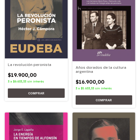
La revolución peronista
Años dorados de la cultura
argentina
$19.900,00
$16.900,00
3
x
$6.633,33
sin interés
3
x
$5.633,33
sin interés