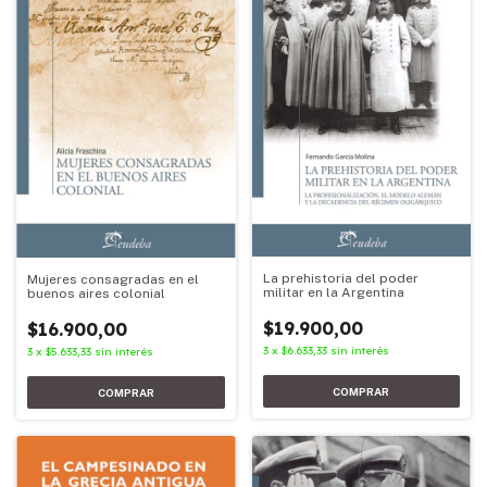
La prehistoria del poder
Mujeres consagradas en el
militar en la Argentina
buenos aires colonial
$19.900,00
$16.900,00
3
x
$6.633,33
sin interés
3
x
$5.633,33
sin interés