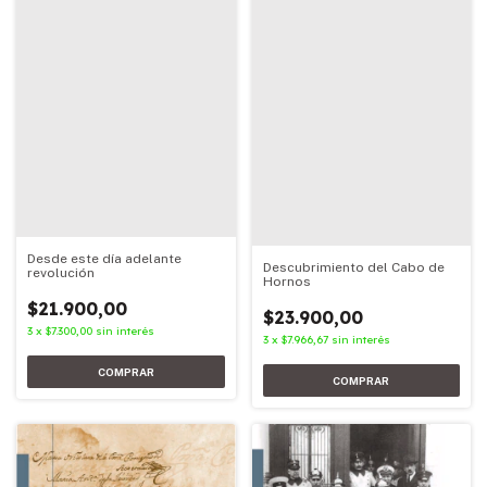
Desde este día adelante
Descubrimiento del Cabo de
revolución
Hornos
$21.900,00
$23.900,00
3
x
$7.300,00
sin interés
3
x
$7.966,67
sin interés