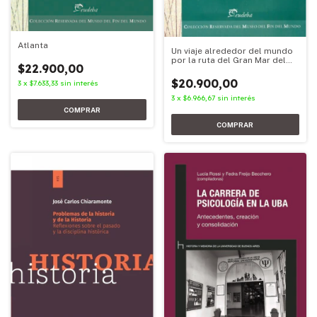
Atlanta
Un viaje alrededor del mundo
por la ruta del Gran Mar del
$22.900,00
Sur
$20.900,00
3
x
$7.633,33
sin interés
3
x
$6.966,67
sin interés