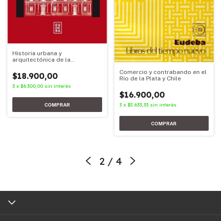
Historia urbana y
arquitectónica de la
Universidad de Buenos Aires
Comercio y contrabando en el
$18.900,00
Río de la Plata y Chile
3
x
$6.300,00
sin interés
$16.900,00
3
x
$5.633,33
sin interés
2
/
4