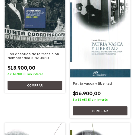
Los desafíos de la transición
democrática 1983-1989
$18.900,00
3
x
$6.300,00
sin interés
Patria vasca y libertad
$16.900,00
3
x
$5.633,33
sin interés