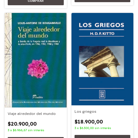
Los griegos
Viaje alrededor del mundo
$18.900,00
$20.900,00
3
x
$6.300,00
sin interés
3
x
$6.966,67
sin interés