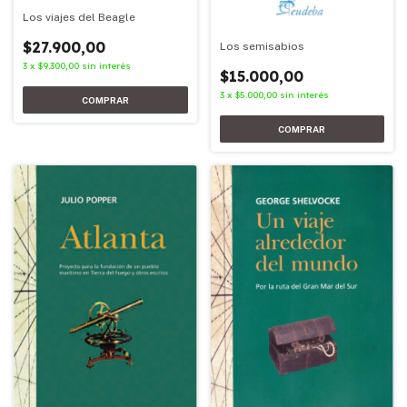
Los viajes del Beagle
$27.900,00
Los semisabios
3
x
$9.300,00
sin interés
$15.000,00
3
x
$5.000,00
sin interés