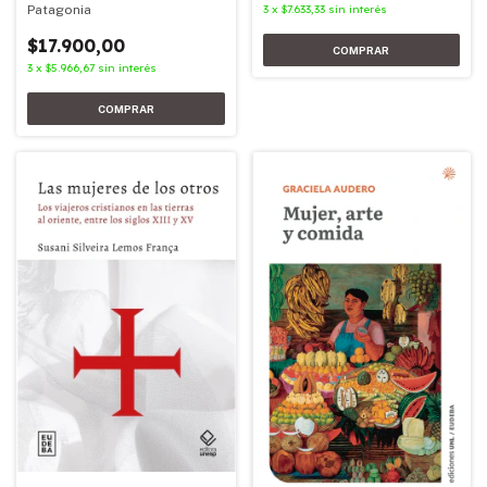
Patagonia
3
x
$7.633,33
sin interés
$17.900,00
3
x
$5.966,67
sin interés