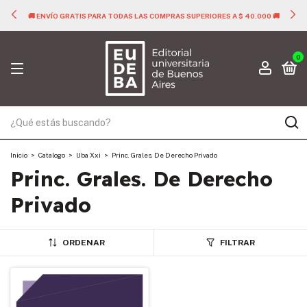
🚚 ENVÍO GRATIS PARA TODAS LAS COMPRAS SUPERIORES A $ 40.000 🚚
0
Inicio
>
Catalogo
>
Uba Xxi
>
Princ. Grales. De Derecho Privado
Princ. Grales. De Derecho
Privado
ORDENAR
FILTRAR