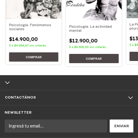
La P
Psicología. Fenómenos
Psicología. La actividad
plur
sociales
mental
$13
$14.900,00
$12.900,00
3
x
$4
3
x
$4.966,67
sin interés
3
x
$4.300,00
sin interés
CONTACTÁNOS
NEWSLETTER