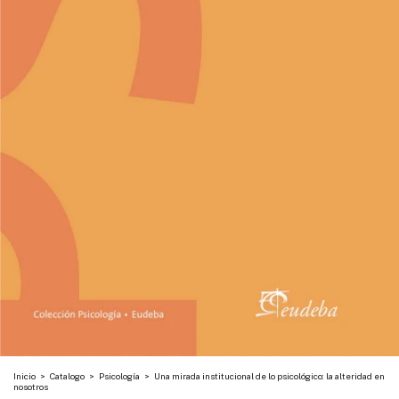
Inicio
>
Catalogo
>
Psicología
>
Una mirada institucional de lo psicológico: la alteridad en
nosotros