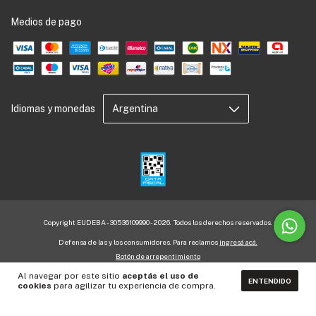
Medios de pago
Idiomas y monedas
Copyright EUDEBA - 30536109990 - 2026. Todos los derechos reservados.
Defensa de las y los consumidores. Para reclamos
ingresá acá.
Botón de arrepentimiento
Al navegar por este sitio
aceptás el uso de
ENTENDIDO
cookies
para agilizar tu experiencia de compra.