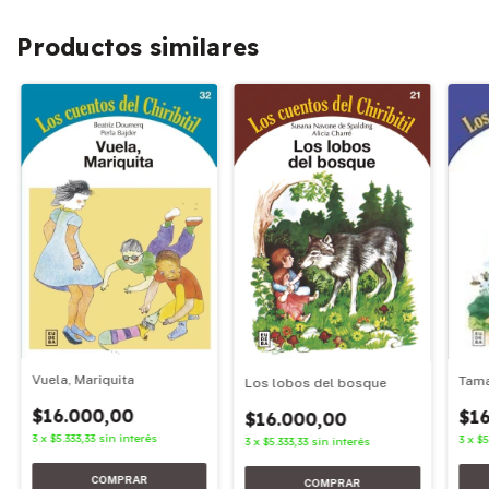
Productos similares
Vuela, Mariquita
Tama
Los lobos del bosque
$16.000,00
$16
$16.000,00
3
x
$5.333,33
sin interés
3
x
$5
3
x
$5.333,33
sin interés