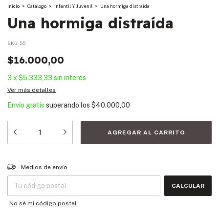
Inicio
>
Catalogo
>
Infantil Y Juvenil
>
Una hormiga distraída
Una hormiga distraída
SKU:
55
$16.000,00
3
x
$5.333,33
sin interés
Ver más detalles
Envío gratis
superando los
$40.000,00
Entregas para el CP:
CAMBIAR CP
Medios de envío
CALCULAR
No sé mi código postal