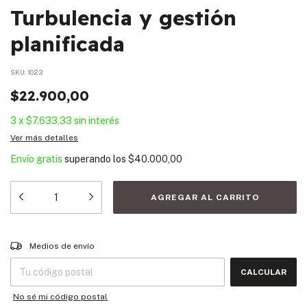
Turbulencia y gestión
planificada
SKU:
1023
$22.900,00
3
x
$7.633,33
sin interés
Ver más detalles
Envío gratis
superando los
$40.000,00
Entregas para el CP:
CAMBIAR CP
Medios de envío
CALCULAR
No sé mi código postal