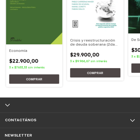
De S
Crisis y reestructuración
de deuda soberana (2da
edición)
$3
Economía
$29.900,00
3
x
$1
$22.900,00
3
x
$9.966,67
sin interés
3
x
$7.633,33
sin interés
CONTACTÁNOS
NEWSLETTER