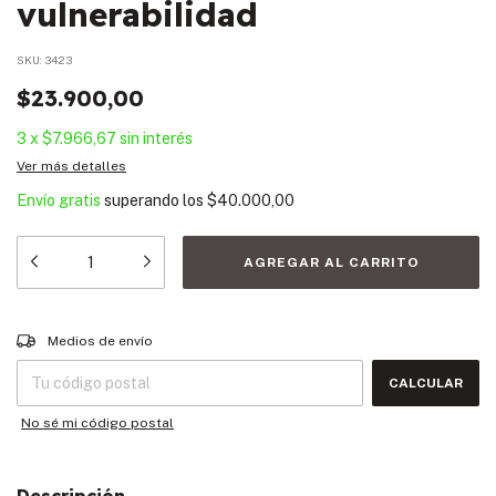
vulnerabilidad
SKU:
3423
$23.900,00
3
x
$7.966,67
sin interés
Ver más detalles
Envío gratis
superando los
$40.000,00
Entregas para el CP:
CAMBIAR CP
Medios de envío
CALCULAR
No sé mi código postal