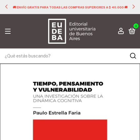
🚚 ENVÍO GRATIS PARA TODAS LAS COMPRAS SUPERIORES A $ 40.000 🚚
0