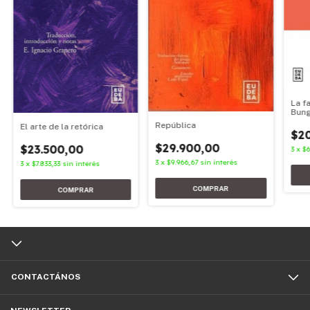
La f
Bunge
República
El arte de la retórica
$2
$29.900,00
$23.500,00
3
x
$6
3
x
$9.966,67
sin interés
3
x
$7.833,33
sin interés
CONTACTÁNOS