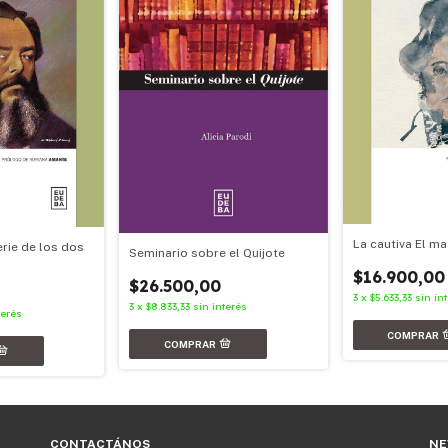
La cautiva El m
erie de los dos
Seminario sobre el Quijote
$16.900,00
$26.500,00
3
x
$5.633,33
sin in
3
x
$8.833,33
sin interés
terés
CONTACTÁNOS
NE