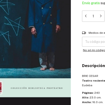
Envío gratis
su
Entregas para el
Medios de 
No sé mi códig
Descripción
BRIE CESAR
Teatro recient
Eudeba
Páginas:
240
Alto:
23.0 cm.
Ancho:
16.0 cm.