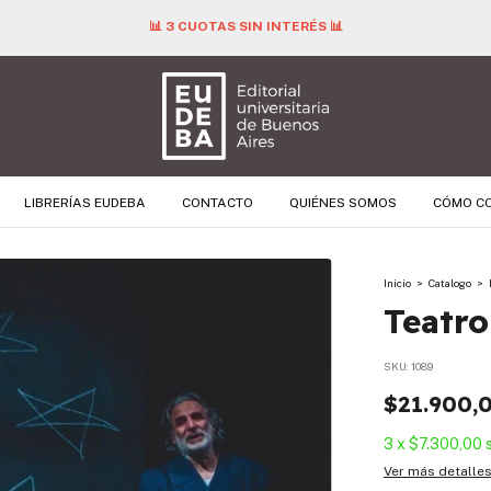
📊 3 CUOTAS SIN INTERÉS 📊
LIBRERÍAS EUDEBA
CONTACTO
QUIÉNES SOMOS
CÓMO C
Inicio
>
Catalogo
>
Teatro
SKU:
1089
$21.900,
3
x
$7.300,00
Ver más detalle