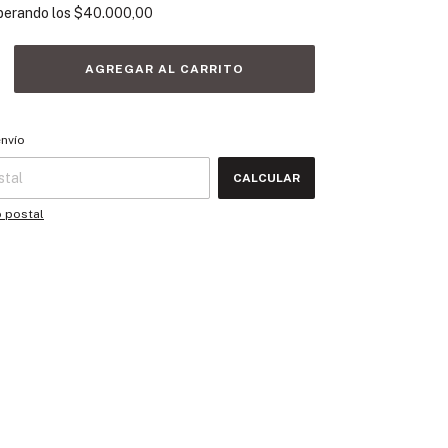
perando los
$40.000,00
 CP:
CAMBIAR CP
envío
CALCULAR
o postal
e