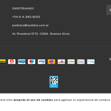
5491171644401
+54-11-4-383-8025
pedidos@eudeba.com.ar
Av. Rivadavia 1573 - CABA - Buenos Aires
Defensa de las y los consumidores. Para reclamos
ingresá acá.
/
Botón de arrepentimiento
este sitio
aceptás el uso de cookies
para agilizar tu experiencia de compra.