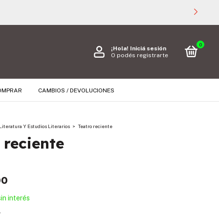
0
¡Hola!
Iniciá sesión
O podés registrarte
OMPRAR
CAMBIOS / DEVOLUCIONES
Literatura Y Estudios Literarios
>
Teatro reciente
 reciente
00
sin interés
s