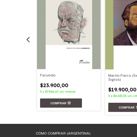
Facundo
Martín Fierro (S
Siglos)
$23.900,00
$19.900,00
3
x
$7.966,67
sin interés
nterés
3
x
$6.633,33
sin in
CÓMO COMPRAR (ARGENTINA)