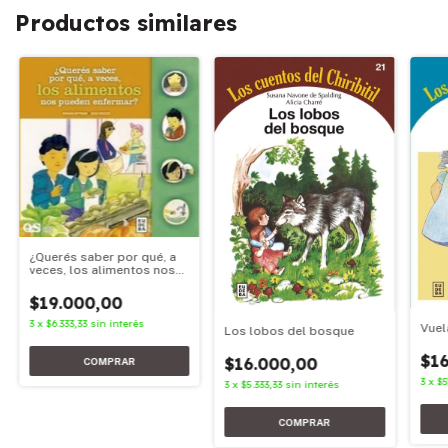
Productos similares
¿Querés saber por qué, a
veces, los alimentos nos
pueden enfermar?
$19.000,00
3
x
$6.333,33
sin interés
Vuel
Los lobos del bosque
$16
$16.000,00
3
x
$5
3
x
$5.333,33
sin interés