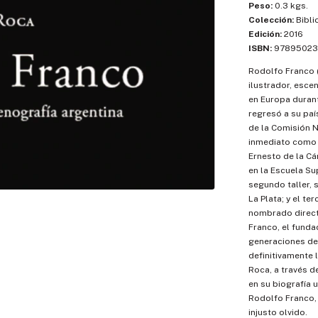
Peso:
0.3 kgs.
Colección:
Bibli
Edición:
2016
ISBN:
97895023
Rodolfo Franco (
ilustrador, esce
en Europa duran
regresó a su paí
de la Comisión N
inmediato como 
Ernesto de la Cá
en la Escuela Sup
segundo taller, 
La Plata; y el te
nombrado direct
Franco, el funda
generaciones de 
definitivamente 
Roca, a través d
en su biografía 
Rodolfo Franco, 
injusto olvido.