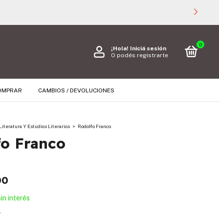
0
¡Hola!
Iniciá sesión
O podés registrarte
OMPRAR
CAMBIOS / DEVOLUCIONES
Literatura Y Estudios Literarios
>
Rodolfo Franco
fo Franco
00
sin interés
s