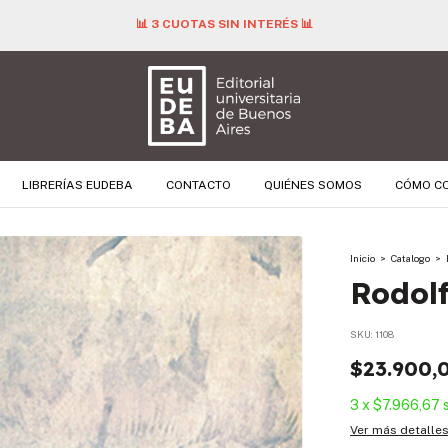
📊 3 CUOTAS SIN INTERÉS 📊
LIBRERÍAS EUDEBA
CONTACTO
QUIÉNES SOMOS
CÓMO C
Inicio
>
Catalogo
>
Rodol
SKU:
1108
$23.900,
3
x
$7.966,67
Ver más detalle