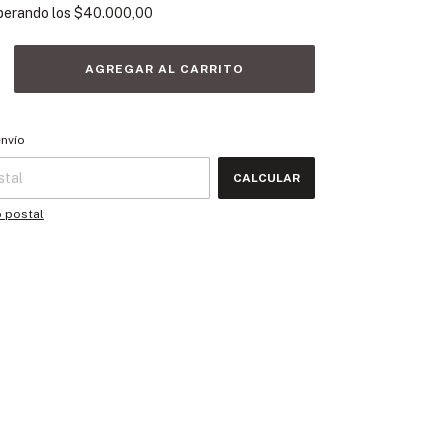
perando los
$40.000,00
 CP:
CAMBIAR CP
envío
CALCULAR
o postal