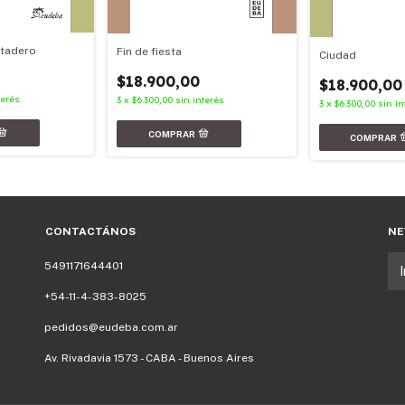
atadero
Fin de fiesta
Ciudad
$18.900,00
$18.900,00
terés
3
x
$6.300,00
sin interés
3
x
$6.300,00
sin in
CONTACTÁNOS
NE
5491171644401
+54-11-4-383-8025
pedidos@eudeba.com.ar
Av. Rivadavia 1573 - CABA - Buenos Aires