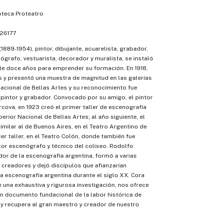
oteca Proteatro
26177
1889-1954), pintor, dibujante, acuarelista, grabador,
nógrafo, vestuarista, decorador y muralista, se instaló
te doce años para emprender su formación. En 1918,
s y presentó una muestra de magnitud en las galerías
acional de Bellas Artes y su reconocimiento fue
pintor y grabador. Convocado por su amigo, el pintor
rcova, en 1923 creó el primer taller de escenografía
erior Nacional de Bellas Artes; al año siguiente, el
similar al de Buenos Aires, en el Teatro Argentino de
rcer taller, en el Teatro Colón, donde también fue
or escenógrafo y técnico del coliseo. Rodolfo
dor de la escenografía argentina, formó a varias
creadores y dejó discípulos que afianzarían
la escenografía argentina durante el siglo XX. Cora
e una exhaustiva y rigurosa investigación, nos ofrece
un documento fundacional de la labor histórica de
y recupera al gran maestro y creador de nuestro