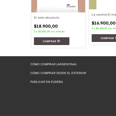
La cautiva El m
s
El oído absoluto
$16.900,00
$18.900,00
3
x
$5.633,33
sin in
terés
3
x
$6.300,00
sin interés
CÓMO COMPRAR (ARGENTINA)
CÓMO COMPRAR DESDE EL EXTERIOR
PUBLICAR EN EUDEBA