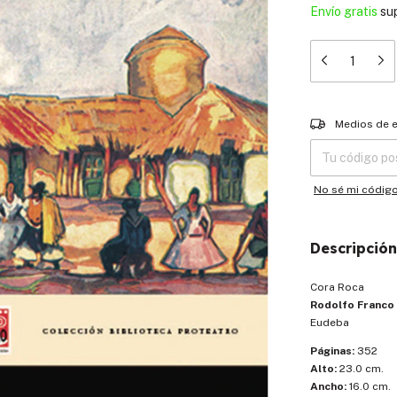
Envío gratis
su
Entregas para el
Medios de 
No sé mi códig
Descripción
Cora Roca
Rodolfo Franco
Eudeba
Páginas:
352
Alto:
23.0 cm.
Ancho:
16.0 cm.