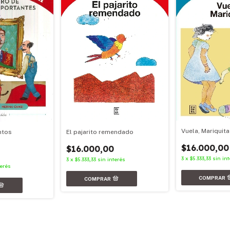
Vuela, Mariquita
El pajarito remendado
ntos
$16.000,00
$16.000,00
3
x
$5.333,33
sin int
3
x
$5.333,33
sin interés
terés