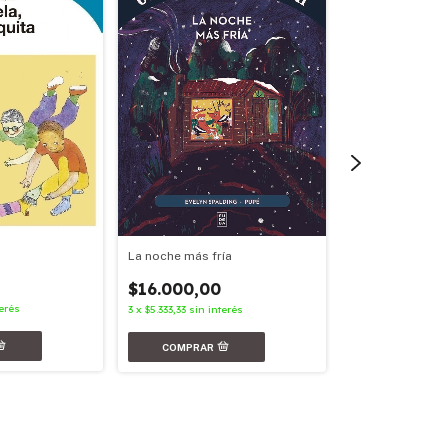
La noche más fría
$16.000,00
erés
3
x
$5.333,33
sin interés
Sanchodo curad
$16.000,00
3
x
$5.333,33
sin int