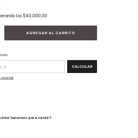
s
perando los
$40.000,00
 CP:
CAMBIAR CP
envío
CALCULAR
o postal
cómo hacemos para sentir?