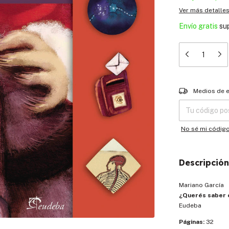
Ver más detalle
Envío gratis
su
Entregas para el
Medios de 
No sé mi códig
Descripción
Mariano García
¿Querés saber 
Eudeba
Páginas:
32