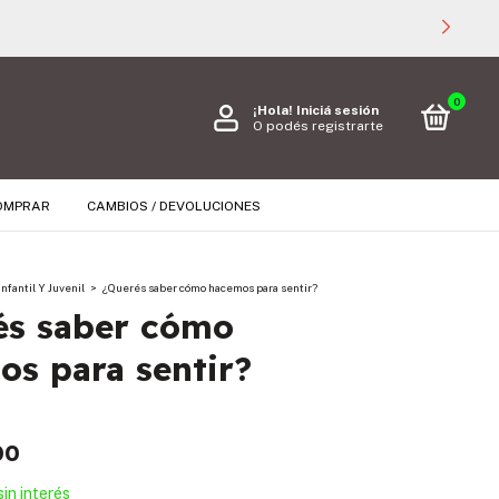
0
¡Hola!
Iniciá sesión
O podés registrarte
OMPRAR
CAMBIOS / DEVOLUCIONES
Infantil Y Juvenil
>
¿Querés saber cómo hacemos para sentir?
és saber cómo
s para sentir?
00
sin interés