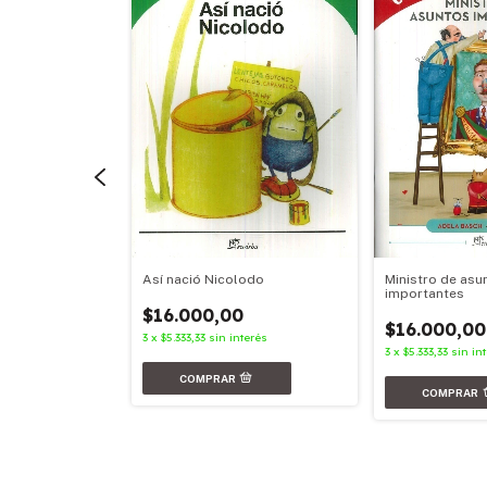
ntor
Así nació Nicolodo
Ministro de asu
importantes
0
$16.000,00
$16.000,00
terés
3
x
$5.333,33
sin interés
3
x
$5.333,33
sin in