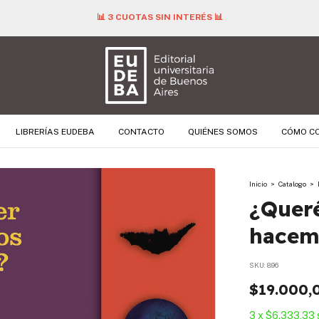
📊 3 CUOTAS SIN INTERÉS 📊
LIBRERÍAS EUDEBA
CONTACTO
QUIÉNES SOMOS
CÓMO C
Inicio
>
Catalogo
>
¿Quer
hacemo
SKU:
896
$19.000,
3
x
$6.333,33