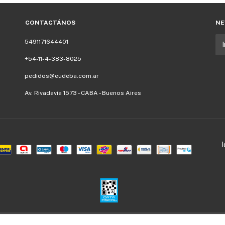
CONTACTÁNOS
NE
5491171644401
+54-11-4-383-8025
pedidos@eudeba.com.ar
Av. Rivadavia 1573 - CABA - Buenos Aires
Defensa de las y los consumidores. Para reclamos
ingresá acá.
/
Botón de arrepentimiento