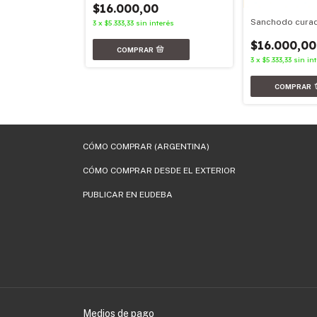
0
$16.000,00
terés
Sanchodo cura
3
x
$5.333,33
sin interés
$16.000,00
3
x
$5.333,33
sin in
CÓMO COMPRAR (ARGENTINA)
CÓMO COMPRAR DESDE EL EXTERIOR
PUBLICAR EN EUDEBA
Medios de pago