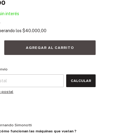
00
sin interés
s
perando los
$40.000,00
 CP:
CAMBIAR CP
envío
CALCULAR
o postal
Fernando Simonotti
ómo funcionan las máquinas que vuelan ?