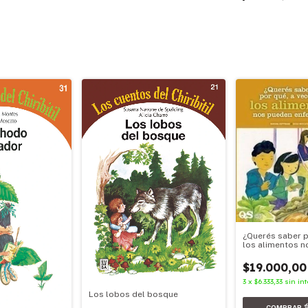
¿Querés saber p
los alimentos 
enfermar?
$19.000,00
3
x
$6.333,33
sin int
Los lobos del bosque