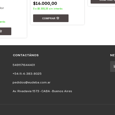
$16.000,00
dor
3
x
$5.333,33
sin interés
terés
CONTACTÁNOS
NE
5491171644401
+54-11-4-383-8025
pedidos@eudeba.com.ar
Av. Rivadavia 1573 - CABA - Buenos Aires