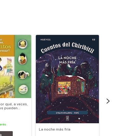
or qué, a veces,
nos pueden
erés
La noche más fría
Ministro de asu