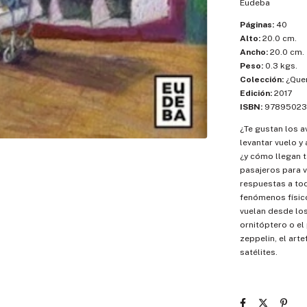
Eudeba
Páginas:
40
Alto:
20.0 cm.
Ancho:
20.0 cm.
Peso:
0.3 kgs.
Colección:
¿Quer
Edición:
2017
ISBN:
97895023
¿Te gustan los 
levantar vuelo y
¿y cómo llegan t
pasajeros para v
respuestas a to
fenómenos físic
vuelan desde lo
ornitóptero o el 
zeppelin, el art
satélites.