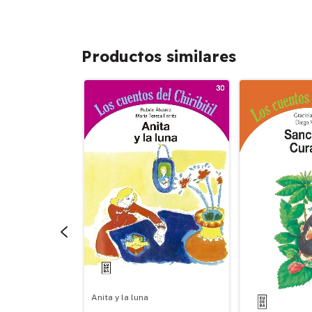
Productos similares
a
Anita y la luna