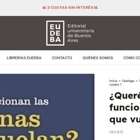
📊 3 CUOTAS SIN INTERÉS 📊
LIBRERÍAS EUDEBA
CONTACTO
QUIÉNES SOMOS
CÓMO C
Inicio
>
Catalogo
>
vuelan ?
¿Quer
funcio
que vu
SKU:
875