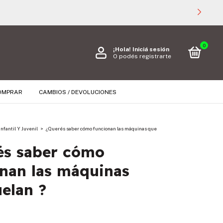
0
¡Hola!
Iniciá sesión
O podés registrarte
OMPRAR
CAMBIOS / DEVOLUCIONES
Infantil Y Juvenil
>
¿Querés saber cómo funcionan las máquinas que
és saber cómo
nan las máquinas
elan ?