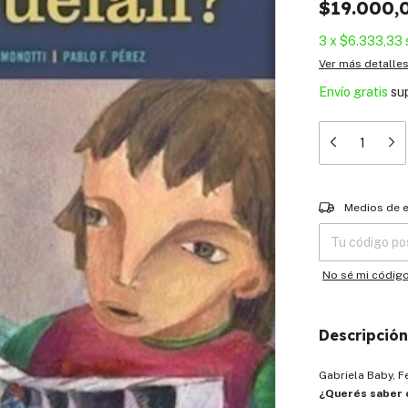
$19.000,
3
x
$6.333,33
Ver más detalle
Envío gratis
su
Entregas para el
Medios de 
No sé mi códig
Descripción
Gabriela Baby, 
¿Querés saber c