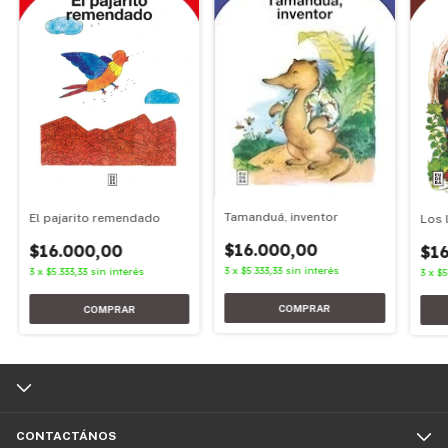
Tamanduá, inventor
El pajarito remendado
Los 
$16.000,00
$16.000,00
$16
3
x
$5.333,33
sin interés
3
x
$5.333,33
sin interés
3
x
$5
CONTACTÁNOS