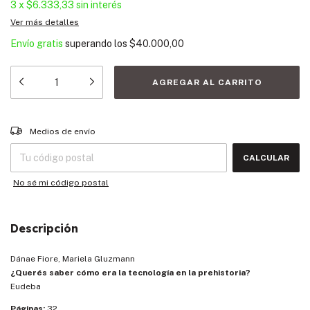
3
x
$6.333,33
sin interés
Ver más detalles
Envío gratis
superando los
$40.000,00
Entregas para el CP:
CAMBIAR CP
Medios de envío
CALCULAR
No sé mi código postal
Descripción
Dánae Fiore, Mariela Gluzmann
¿Querés saber cómo era la tecnología en la prehistoria?
Eudeba
Páginas:
32