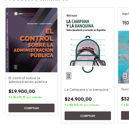
El control sobre la
administración pública
Teor
La Campana y la banquina
$19.900,00
3
x
$6.633,33
sin interés
$32
$24.900,00
3
x
$1
3
x
$8.300,00
sin interés