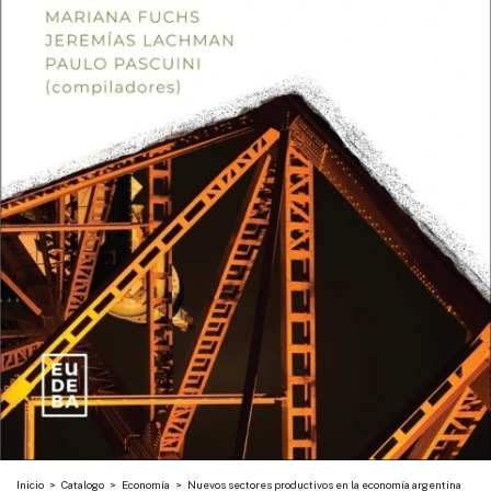
Inicio
>
Catalogo
>
Economía
>
Nuevos sectores productivos en la economía argentina