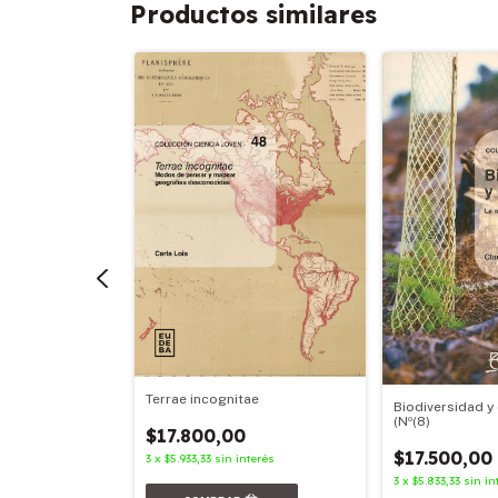
Productos similares
la roca y los
Terrae incognitae
rvorios de
Biodiversidad 
(Nº(8)
$17.800,00
$17.500,00
3
x
$5.933,33
sin interés
nterés
3
x
$5.833,33
sin in