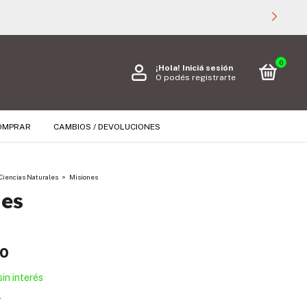
0
¡Hola!
Iniciá sesión
O podés registrarte
OMPRAR
CAMBIOS / DEVOLUCIONES
Ciencias Naturales
>
Misiones
nes
00
sin interés
s