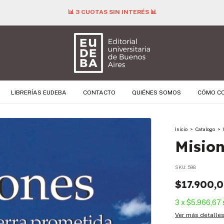
📊 3 CUOTAS SIN INTERÉS 📊
LIBRERÍAS EUDEBA
CONTACTO
QUIÉNES SOMOS
CÓMO C
Inicio
>
Catalogo
>
Misio
SKU:
598
$17.900,
3
x
$5.966,67
Ver más detalle