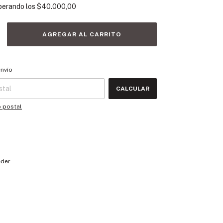
perando los
$40.000,00
 CP:
CAMBIAR CP
envío
CALCULAR
o postal
eder