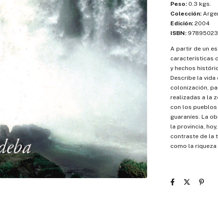
Peso:
0.3 kgs.
Colección:
Argen
Edición:
2004
ISBN:
97895023
A partir de un es
características d
y hechos históri
Describe la vida
colonización, pa
realizadas a la 
con los pueblos 
guaraníes. La ob
la provincia, ho
contraste de la t
como la riqueza 