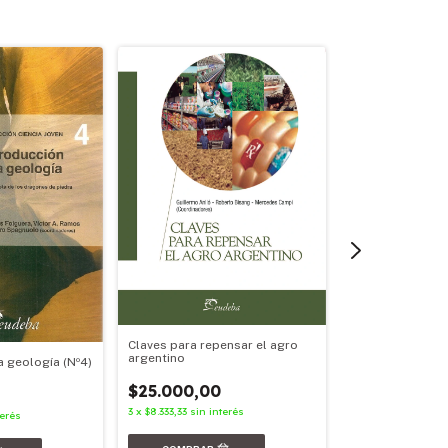
Claves para repensar el agro
argentino
a geología (Nº4)
Minerales y rocas
$25.000,00
ciencia y la tecn
3
x
$8.333,33
sin interés
terés
$17.500,00
3
x
$5.833,33
sin in