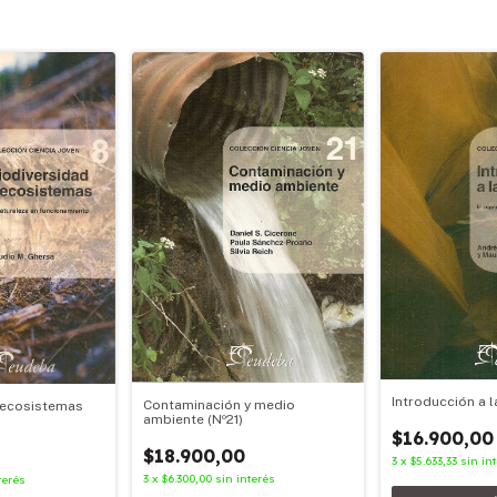
Introducción a l
Contaminación y medio
y ecosistemas
ambiente (Nº21)
$16.900,00
$18.900,00
3
x
$5.633,33
sin in
3
x
$6.300,00
sin interés
terés