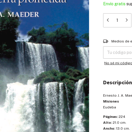
Envío gratis
su
Entregas para el
Medios de 
No sé mi códig
Descripción
Ernesto J. A. Ma
Misiones
Eudeba
Páginas:
224
Alto:
21.0 cm.
Ancho:
13.0 cm.