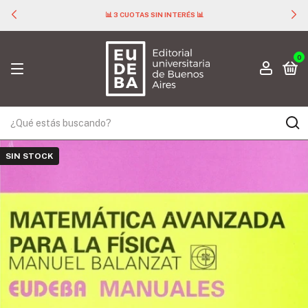
📊 3 CUOTAS SIN INTERÉS 📊
0
SIN STOCK