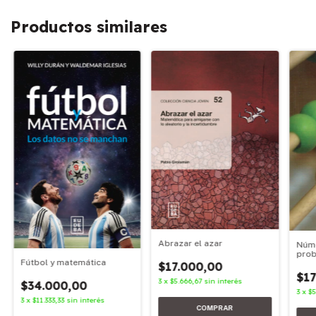
Productos similares
Abrazar el azar
Núme
prob
Fútbol y matemática
$17.000,00
$17
3
x
$5.666,67
sin interés
$34.000,00
3
x
$5
3
x
$11.333,33
sin interés