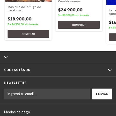
Cumbia somos
Más allá de la fuga de
$24.900,00
La t
cerebros
Anth
3
x
$8.300,00
sin interés
$18.900,00
$16
3
x
$6.300,00
sin interés
3
x
$5
CONTACTÁNOS
NEWSLETTER
Medios de pago