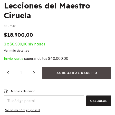
Lecciones del Maestro
Ciruela
SKU:
1142
$18.900,00
3
x
$6.300,00
sin interés
Ver más detalles
Envío gratis
superando los
$40.000,00
Entregas para el CP:
CAMBIAR CP
Medios de envío
CALCULAR
No sé mi código postal