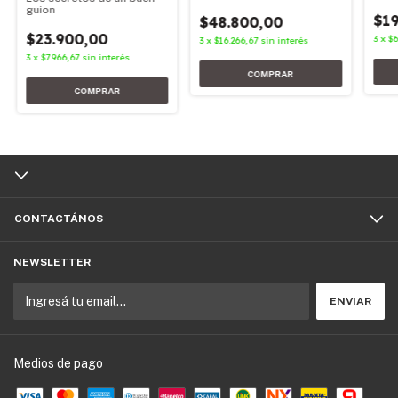
1783-1930
guion
$19
$48.800,00
$23.900,00
3
x
$6
3
x
$16.266,67
sin interés
3
x
$7.966,67
sin interés
CONTACTÁNOS
NEWSLETTER
Medios de pago