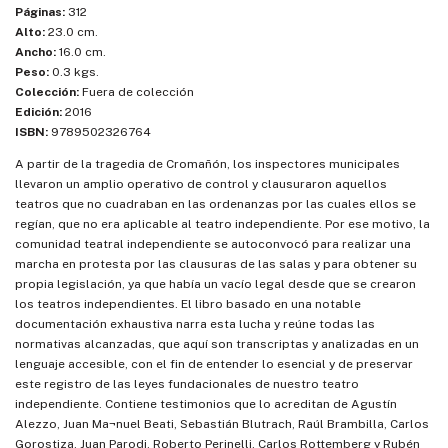
Páginas:
312
Alto:
23.0 cm.
Ancho:
16.0 cm.
Peso:
0.3 kgs.
Colección:
Fuera de colección
Edición:
2016
ISBN:
9789502326764
A partir de la tragedia de Cromañón, los inspectores municipales
llevaron un amplio operativo de control y clausuraron aquellos
teatros que no cuadraban en las ordenanzas por las cuales ellos se
regían, que no era aplicable al teatro independiente. Por ese motivo, la
comunidad teatral independiente se autoconvocó para realizar una
marcha en protesta por las clausuras de las salas y para obtener su
propia legislación, ya que había un vacío legal desde que se crearon
los teatros independientes. El libro basado en una notable
documentación exhaustiva narra esta lucha y reúne todas las
normativas alcanzadas, que aquí son transcriptas y analizadas en un
lenguaje accesible, con el fin de entender lo esencial y de preservar
este registro de las leyes fundacionales de nuestro teatro
independiente. Contiene testimonios que lo acreditan de Agustín
Alezzo, Juan Ma¬nuel Beati, Sebastián Blutrach, Raúl Brambilla, Carlos
Gorostiza, Juan Parodi, Roberto Perinelli, Carlos Rottemberg y Rubén