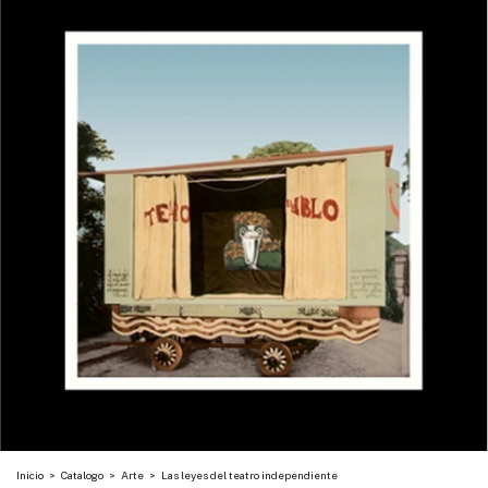
Inicio
>
Catalogo
>
Arte
>
Las leyes del teatro independiente