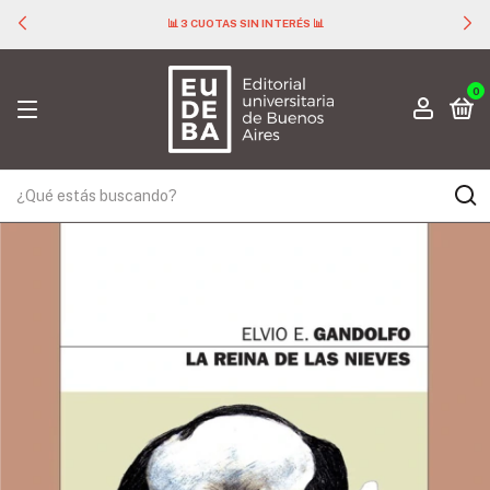
📊 3 CUOTAS SIN INTERÉS 📊
0