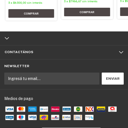
3
x
$5
3
x
$7.966,67
sin interés
3
x
$6.300,00
sin interés
CONTACTÁNOS
NEWSLETTER
Medios de pago