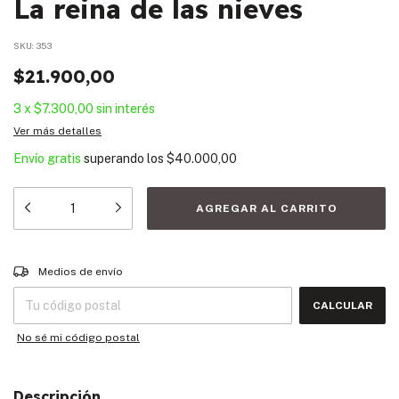
La reina de las nieves
SKU:
353
$21.900,00
3
x
$7.300,00
sin interés
Ver más detalles
Envío gratis
superando los
$40.000,00
Entregas para el CP:
CAMBIAR CP
Medios de envío
CALCULAR
No sé mi código postal
Descripción