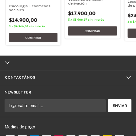
Lecc
derivación
de p
Psicología. Fenómenos
sociales
$17.900,00
$23
$14.900,00
3
x
$5.966,67
sin interés
3
x
$7
3
x
$4.966,67
sin interés
CONTACTÁNOS
NEWSLETTER
Medios de pago