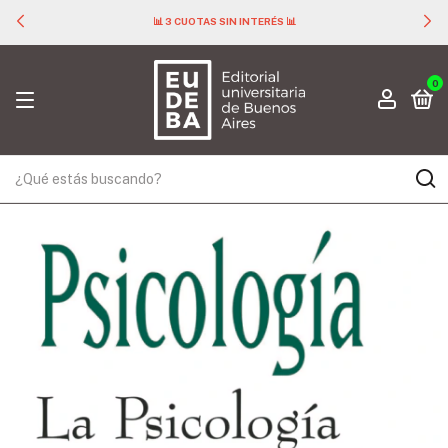
📊 3 CUOTAS SIN INTERÉS 📊
0