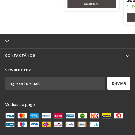
$16
3
x
$5
CONTACTÁNOS
NEWSLETTER
Medios de pago