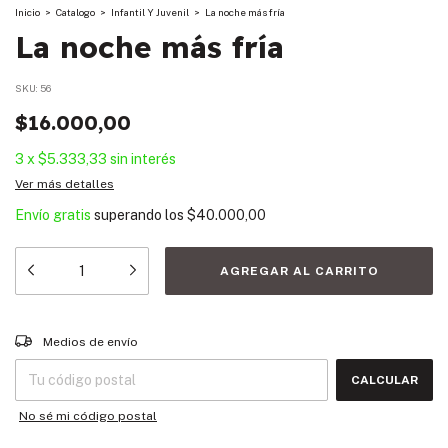
Inicio
>
Catalogo
>
Infantil Y Juvenil
>
La noche más fría
La noche más fría
SKU:
56
$16.000,00
3
x
$5.333,33
sin interés
Ver más detalles
Envío gratis
superando los
$40.000,00
Entregas para el CP:
CAMBIAR CP
Medios de envío
CALCULAR
No sé mi código postal