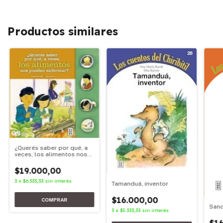
Productos similares
¿Querés saber por qué, a
veces, los alimentos nos
pueden enfermar?
$19.000,00
3
x
$6.333,33
sin interés
Tamanduá, inventor
$16.000,00
Sanc
3
x
$5.333,33
sin interés