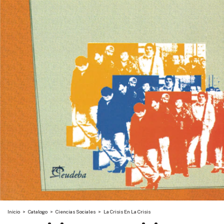
Inicio
>
Catalogo
>
Ciencias Sociales
>
La Crisis En La Crisis