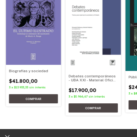
Biografías y sociedad
Debates contemporáneos
Públ
- UBA XXI - Material Oficial
$41.800,00
2025
$24
3
x
$13.933,33
sin interés
$17.900,00
3
x
$8
3
x
$5.966,67
sin interés