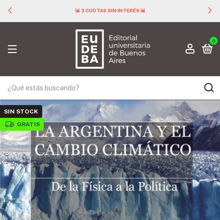
📊 3 CUOTAS SIN INTERÉS 📊
0
SIN STOCK
GRATIS