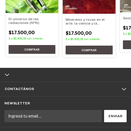
Geol
El universo de las
Minerales y rocas en el
radiaciones (Nº16)
arte, la ciencia y la
$17
tecnología
$17.500,00
$17.500,00
3
x
$5
3
x
$5.833,33
sin interés
3
x
$5.833,33
sin interés
CONTACTÁNOS
NEWSLETTER