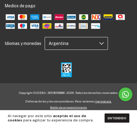
Medios de pago
Idiomas y monedas
Copyright EUDEBA - 30536109990 - 2026. Todos los derechos reservados.
Defensa de las y los consumidores. Para reclamos
ingresá acá.
Botón de arrepentimiento
Al navegar por este sitio
aceptás el uso de
ENTENDIDO
cookies
para agilizar tu experiencia de compra.