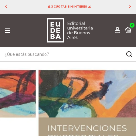
📊 3 CUOTAS SIN INTERÉS 📊
0