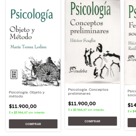
Psicología. Conceptos
Psic
Psicología. Objeto y
preliminares
soci
método
$11.900,00
$14
$11.900,00
3
x
$3.966,67
sin interés
3
x
$4
3
x
$3.966,67
sin interés