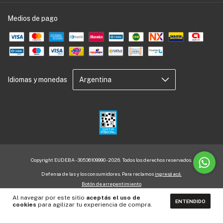
Medios de pago
Idiomas y monedas
Copyright EUDEBA - 30536109990 - 2026. Todos los derechos reservados.
Defensa de las y los consumidores. Para reclamos
ingresá acá.
Botón de arrepentimiento
Al navegar por este sitio
aceptás el uso de
ENTENDIDO
cookies
para agilizar tu experiencia de compra.