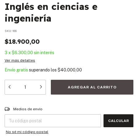
Inglés en ciencias e
ingeniería
SKU:
166
$18.900,00
3
x
$6.300,00
sin interés
Ver más detalles
Envío gratis
superando los
$40.000,00
Entregas para el CP:
CAMBIAR CP
Medios de envío
CALCULAR
No sé mi código postal