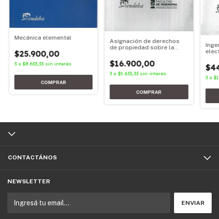
Mecánica elemental
Asignación de derechos
Inge
de propiedad sobre la
elec
$25.900,00
trasmisión eléctrica
$16.900,00
3
x
$8.633,33
sin interés
$4
3
x
$5.633,33
sin interés
3
x
$1
CONTACTÁNOS
NEWSLETTER