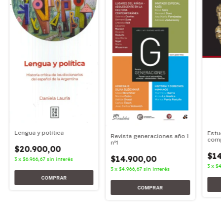
Lengua y política
Estu
Revista generaciones año 1
com
nº1
$20.900,00
$14
$14.900,00
3
x
$6.966,67
sin interés
3
x
$4
3
x
$4.966,67
sin interés