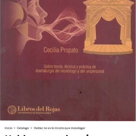
Inicio
>
Catalogo
>
Hablar no es lo mismo que monologar