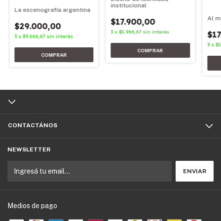
institucional
La escenografía argentina
Al m
$17.900,00
$29.000,00
3
x
$5.966,67
sin interés
$17
3
x
$9.666,67
sin interés
3
x
$5
CONTACTÁNOS
NEWSLETTER
Medios de pago