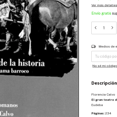
Ver más detalle
Envío gratis
su
Entregas para el
Medios de 
No sé mi códig
Descripción
Florencia Calvo
El gran teatro d
Eudeba
Páginas:
234