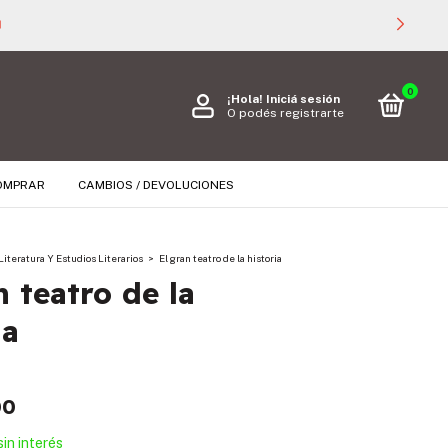

0
¡Hola!
Iniciá sesión
O podés registrarte
OMPRAR
CAMBIOS / DEVOLUCIONES
Literatura Y Estudios Literarios
>
El gran teatro de la historia
n teatro de la
ia
00
sin interés