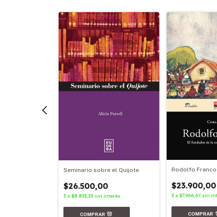
s
Rodolfo Franco
Seminario sobre el Quijote
$23.900,00
$26.500,00
terés
3
x
$7.966,67
sin in
3
x
$8.833,33
sin interés