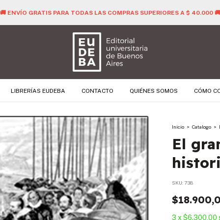
🚚 ENVÍO GRATIS PARA TODAS LAS COMPRAS SUPERIORES A $ 40.000 
LIBRERÍAS EUDEBA
CONTACTO
QUIÉNES SOMOS
CÓMO C
Inicio
>
Catalogo
>
El gra
histor
SKU:
738
$18.900,
3
x
$6.300,00