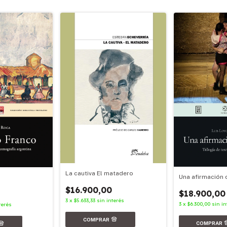
La cautiva El matadero
Una afirmación 
$16.900,00
$18.900,00
3
x
$5.633,33
sin interés
3
x
$6.300,00
sin in
terés