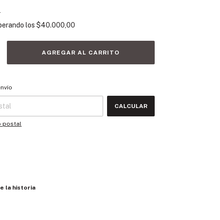
s
perando los
$40.000,00
 CP:
CAMBIAR CP
envío
CALCULAR
o postal
e la historia