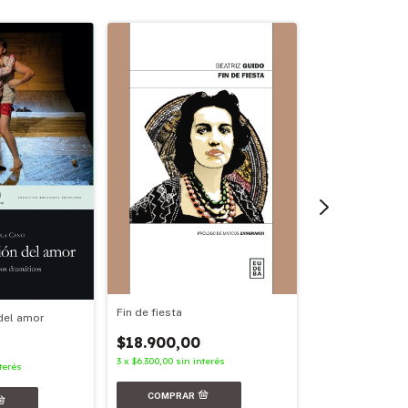
Fin de fiesta
del amor
Martín Fierro (S
Siglos)
$18.900,00
3
x
$6.300,00
sin interés
$19.900,00
terés
3
x
$6.633,33
sin int