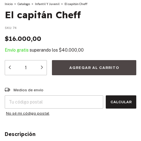
Inicio
>
Catalogo
>
Infantil Y Juvenil
>
El capitán Cheff
El capitán Cheff
SKU:
74
$16.000,00
Envío gratis
superando los
$40.000,00
Entregas para el CP:
CAMBIAR CP
Medios de envío
CALCULAR
No sé mi código postal
Descripción