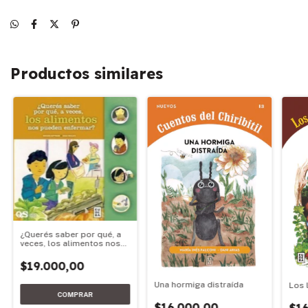
Productos similares
¿Querés saber por qué, a
veces, los alimentos nos
pueden enfermar?
$19.000,00
Una hormiga distraída
Los 
$16.000,00
$16