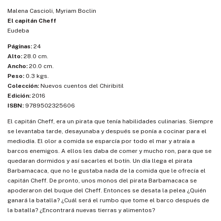
Malena Cascioli, Myriam Boclin
El capitán Cheff
Eudeba
Páginas:
24
Alto:
28.0 cm.
Ancho:
20.0 cm.
Peso:
0.3 kgs.
Colección:
Nuevos cuentos del Chiribitil
Edición:
2016
ISBN:
9789502325606
El capitán Cheff, era un pirata que tenía habilidades culinarias. Siempre
se levantaba tarde, desayunaba y después se ponía a cocinar para el
mediodía. El olor a comida se esparcía por todo el mar y atraía a
barcos enemigos. A ellos les daba de comer y mucho ron, para que se
quedaran dormidos y así sacarles el botín. Un día llega el pirata
Barbamacaca, que no le gustaba nada de la comida que le ofrecía el
capitán Cheff. De pronto, unos monos del pirata Barbamacaca se
apoderaron del buque del Cheff. Entonces se desata la pelea ¿Quién
ganará la batalla? ¿Cuál será el rumbo que tome el barco después de
la batalla? ¿Encontrará nuevas tierras y alimentos?